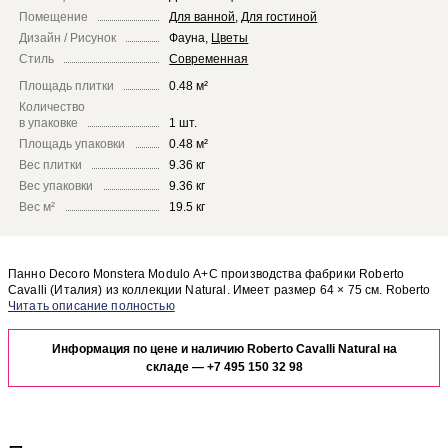
Помещение
Для ванной
,
Для гостиной
Дизайн / Рисунок
Фауна
,
Цветы
Стиль
Современная
Площадь плитки
0.48 м²
Количество
в упаковке
1 шт.
Площадь упаковки
0.48 м²
Вес плитки
9.36 кг
Вес упаковки
9.36 кг
Вес м²
19.5 кг
Панно Decoro Monstera Modulo A+C производства фабрики Roberto
Cavalli (Италия) из коллекции Natural. Имеет размер 64 × 75 см. Roberto
Cavalli Natural Decoro Monstera Modulo A+C отлично сочетается с
Чтобы представить, как панно Decoro Monstera Modulo A+C будет
другими элементами коллекции Natural.
выглядеть в отделке Вашего помещения, закажите бесплатный дизайн-
Информация по цене и наличию Roberto Cavalli Natural на
проект с использованием элементов коллекции Roberto Cavalli Natural.
складе —
+7 495 150 32 98