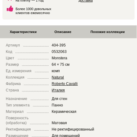
на плитку — 1 год
доставка
Более 1000 довольных
клиентов ежемесячно
Характеристики
Описание
Похожие коллекции
Артикул
404-395
Код
0532063
Цвет
Monstera
Размер
64 × 75 см
Ед. измерения
комп
Коллекция
Natural
Фабрика
Roberto Cavalli
Страна
Италия
Назначение
Для стен
Тип элемента
Панно
Материал
Керамическая
Поверхность
(обработка)
Матовая
Ректификация
Не ректифицированный
Размещение
Для помещений