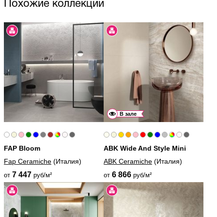
Похожие коллекции
В зале
FAP Bloom
ABK Wide And Style Mini
Fap Ceramiche
(Италия)
ABK Ceramiche
(Италия)
7 447
6 866
от
руб/м²
от
руб/м²