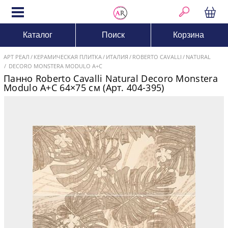
Каталог
Поиск
Корзина
АРТ РЕАЛ
КЕРАМИЧЕСКАЯ ПЛИТКА
ИТАЛИЯ
ROBERTO CAVALLI
NATURAL
DECORO MONSTERA MODULO A+C
Панно Roberto Cavalli Natural Decoro Monstera
Modulo A+C 64×75 см (Арт. 404-395)