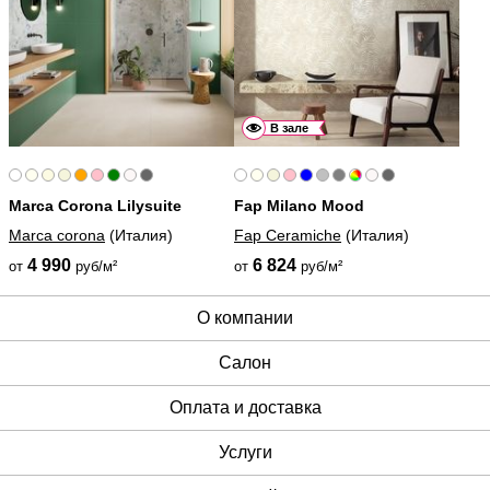
В зале
Marca Corona Lilysuite
Fap Milano Mood
Marca corona
(Италия)
Fap Ceramiche
(Италия)
4 990
6 824
от
руб/м²
от
руб/м²
О компании
Cалон
Оплата и доставка
Услуги