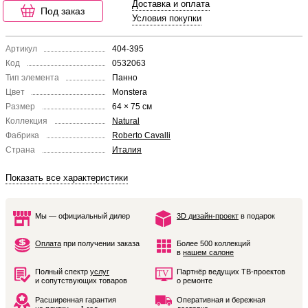
Доставка и оплата
Под заказ
Условия покупки
Артикул
404-395
Код
0532063
Тип элемента
Панно
Цвет
Monstera
Размер
64 × 75 см
Коллекция
Natural
Фабрика
Roberto Cavalli
Страна
Италия
Показать все характеристики
Мы — официальный дилер
3D дизайн-проект
в подарок
Оплата
при получении заказа
Более 500 коллекций
в
нашем салоне
Полный спектр
услуг
Партнёр ведущих ТВ-проектов
и сопутствующих товаров
о ремонте
Расширенная гарантия
Оперативная и бережная