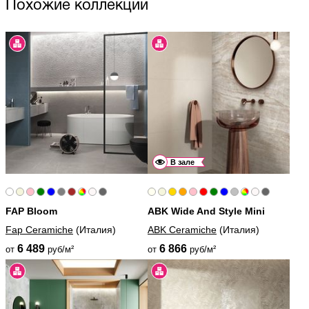
Похожие коллекции
В зале
FAP Bloom
ABK Wide And Style Mini
Fap Ceramiche
(Италия)
ABK Ceramiche
(Италия)
6 489
6 866
от
руб/м²
от
руб/м²