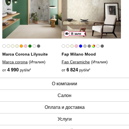
В зале
Marca Corona Lilysuite
Fap Milano Mood
Marca corona
(Италия)
Fap Ceramiche
(Италия)
4 990
6 824
от
руб/м²
от
руб/м²
О компании
Cалон
Оплата и доставка
Услуги