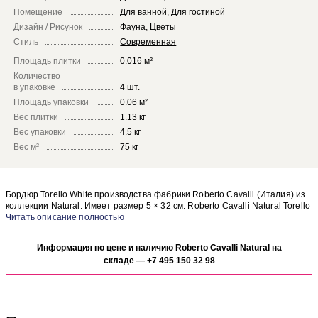
Помещение
Для ванной
,
Для гостиной
Дизайн / Рисунок
Фауна
,
Цветы
Стиль
Современная
Площадь плитки
0.016 м²
Количество
в упаковке
4 шт.
Площадь упаковки
0.06 м²
Вес плитки
1.13 кг
Вес упаковки
4.5 кг
Вес м²
75 кг
Бордюр Torello White производства фабрики Roberto Cavalli (Италия) из
коллекции Natural. Имеет размер 5 × 32 см. Roberto Cavalli Natural Torello
White отлично сочетается с другими элементами коллекции Natural.
Чтобы представить, как бордюр Torello White будет выглядеть в отделке
Вашего помещения, закажите бесплатный дизайн-проект с
Информация по цене и наличию Roberto Cavalli Natural на
использованием элементов коллекции Roberto Cavalli Natural.
складе —
+7 495 150 32 98