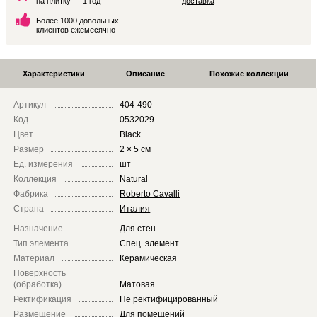
на плитку — 1 год
доставка
Более 1000 довольных
клиентов ежемесячно
Характеристики
Описание
Похожие коллекции
Артикул
404-490
Код
0532029
Цвет
Black
Размер
2 × 5 см
Ед. измерения
шт
Коллекция
Natural
Фабрика
Roberto Cavalli
Страна
Италия
Назначение
Для стен
Тип элемента
Спец. элемент
Материал
Керамическая
Поверхность
(обработка)
Матовая
Ректификация
Не ректифицированный
Размещение
Для помещений