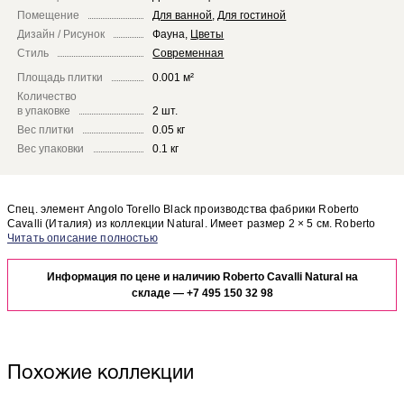
Помещение
Для ванной
,
Для гостиной
Дизайн / Рисунок
Фауна
,
Цветы
Стиль
Современная
Площадь плитки
0.001 м²
Количество
в упаковке
2 шт.
Вес плитки
0.05 кг
Вес упаковки
0.1 кг
Спец. элемент Angolo Torello Black производства фабрики Roberto
Cavalli (Италия) из коллекции Natural. Имеет размер 2 × 5 см. Roberto
Cavalli Natural Angolo Torello Black отлично сочетается с другими
Чтобы представить, как спец. элемент Angolo Torello Black будет
элементами коллекции Natural.
выглядеть в отделке Вашего помещения, закажите бесплатный дизайн-
Информация по цене и наличию Roberto Cavalli Natural на
проект с использованием элементов коллекции Roberto Cavalli Natural.
складе —
+7 495 150 32 98
Похожие коллекции