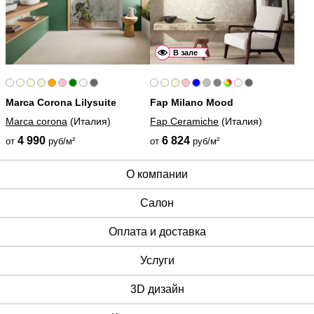
В зале
Marca Corona Lilysuite
Fap Milano Mood
Marca corona
(Италия)
Fap Ceramiche
(Италия)
4 990
6 824
от
руб/м²
от
руб/м²
О компании
Cалон
Оплата и доставка
Услуги
3D дизайн