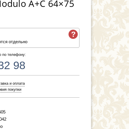
 Modulo A+C 64×75
?
ются отдельно
о по телефону:
32 98
авка и оплата
вия покупки
605
042
но