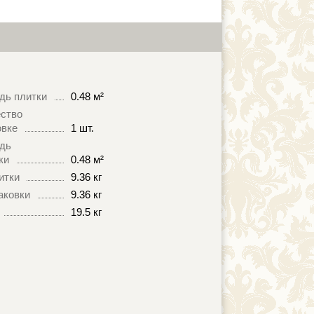
дь плитки
0.48 м²
ство
овке
1 шт.
дь
ки
0.48 м²
итки
9.36 кг
аковки
9.36 кг
19.5 кг