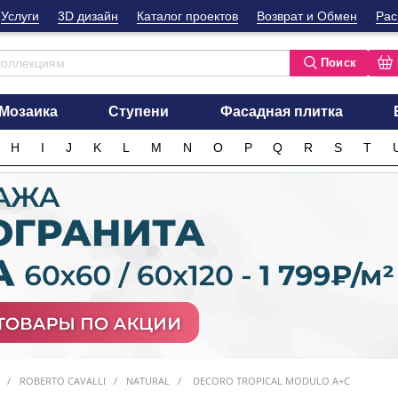
Услуги
3D дизайн
Каталог проектов
Возврат и Обмен
Рас
Поиск
Мозаика
Ступени
Фасадная плитка
H
I
J
K
L
M
N
O
P
Q
R
S
T
ROBERTO CAVALLI
NATURAL
DECORO TROPICAL MODULO A+C