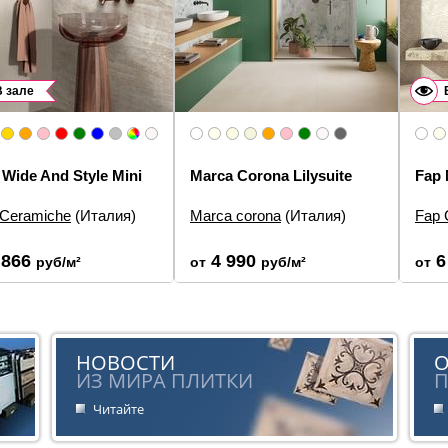
В зале
Wide And Style Mini
Marca Corona Lilysuite
Fap 
Ceramiche
(Италия)
Marca corona
(Италия)
Fap 
еры:
60×120, 5×120
Размеры:
50×120
Разм
элементов:
Настенная
Типы элементов:
Настенная
Типы
 866
4 990
6
руб/м²
от
руб/м²
от
а, Декор, Бордюр
плитка, Декор
Наст
н:
Цветы, Моноколор
Дизайн:
Цветы, Моноколор
Диза
Под 
:
Современная
Стиль:
Современная
Стил
НОВОСТИ
ИЗ МИРА ПЛИТКИ
П
Читайте