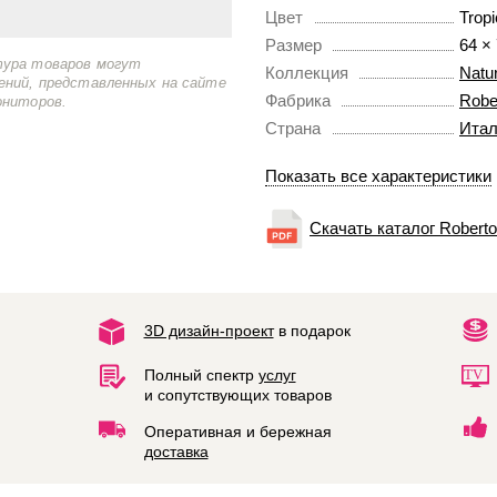
Цвет
Tropi
Размер
64 ×
тура товаров могут
Коллекция
Natur
ений, представленных на сайте
Фабрика
Rober
ониторов.
Страна
Итал
Показать все характеристики
Скачать каталог Roberto 
3D дизайн-проект
в подарок
Полный спектр
услуг
и сопутствующих товаров
Оперативная и бережная
доставка