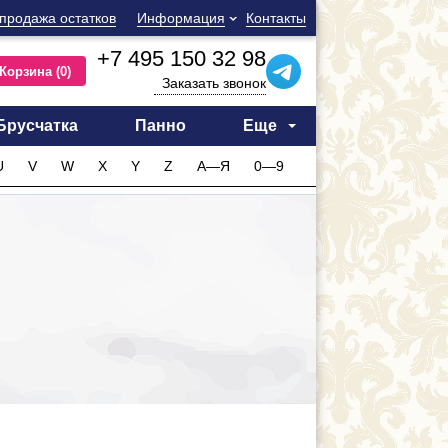
продажа остатков
Информация
Контакты
+7 495 150 32 98
Корзина
(0)
Заказать звонок
Брусчатка
Панно
Еще
U
V
W
X
Y
Z
А—Я
0—9