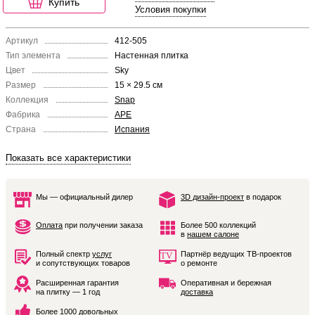
Купить
Условия покупки
Артикул
412-505
Тип элемента
Настенная плитка
Цвет
Sky
Размер
15 × 29.5 см
Коллекция
Snap
Фабрика
APE
Страна
Испания
Показать все характеристики
Мы — официальный дилер
3D дизайн-проект
в подарок
Оплата
при получении заказа
Более 500 коллекций
в
нашем салоне
Полный спектр
услуг
Партнёр ведущих ТВ-проектов
и сопутствующих товаров
о ремонте
Расширенная гарантия
Оперативная и бережная
на плитку — 1 год
доставка
Более 1000 довольных