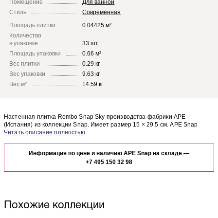
Помещение
Для ванной
Стиль
Современная
Площадь плитки
0.04425 м²
Количество
в упаковке
33 шт.
Площадь упаковки
0.66 м²
Вес плитки
0.29 кг
Вес упаковки
9.63 кг
Вес м²
14.59 кг
Настенная плитка Rombo Snap Sky производства фабрики APE
(Испания) из коллекции Snap. Имеет размер 15 × 29.5 см. APE Snap
Rombo Snap Sky отлично сочетается с другими элементами коллекции
Чтобы представить, как настенная плитка Rombo Snap Sky будет
Snap.
выглядеть в отделке Вашего помещения, закажите бесплатный дизайн-
Информация по цене и наличию APE Snap на складе —
проект с использованием элементов коллекции APE Snap.
+7 495 150 32 98
Похожие коллекции