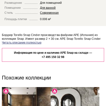
Размещение
Для помещений
Помещение
Для ванной
Стиль
Современная
Площадь плитки
0.006 м²
Бордюр Torello Snap Cinder производства фабрики APE (Испания) из
коллекции Snap. Имеет размер 2 × 30 см. APE Snap Torello Snap Cinder
отлично сочетается с другими элементами коллекции Snap.
Чтобы представить, как бордюр Torello Snap Cinder будет выглядеть в
отделке Вашего помещения, закажите бесплатный дизайн-проект с
Информация по цене и наличию APE Snap на складе —
использованием элементов коллекции APE Snap.
+7 495 150 32 98
Похожие коллекции