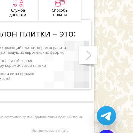
Служба
Способы
доставки
оплаты
лон плитки – это:
0 коллекций плитки, керамогранита
и от ведущих европейских фабрик
иональный сервис
ру керамической плитки
Следующий
нки и хиты продаж
месте!
жа остатков
Контакты
Обратная связь
Обратный звонок
Мы принимаем к оплате: