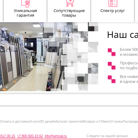
Уникальная
Сопутствующие
Спектр услуг
гарантия
товары
Наш са
Более 50
и мозаик
Професс
по подбо
Все нови
в одном 
Оплата и доставка
Услуги
3D дизайн
Каталог проектов
Возврат и Обмен
Отзывы
Распрода
 617 00 15
,
+7 800 600 23 62
,
info@artreal.ru
Следите за нашей жизнью: