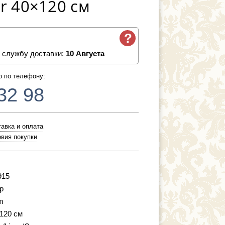
r 40×120 см
?
 службу доставки:
10 Августа
о по телефону:
32 98
авка и оплата
вия покупки
915
р
m
 120 см