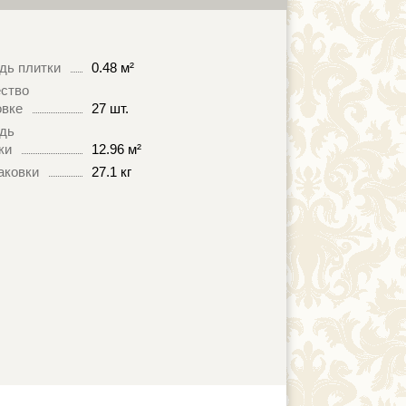
дь плитки
0.48 м²
ство
овке
27 шт.
дь
ки
12.96 м²
аковки
27.1 кг