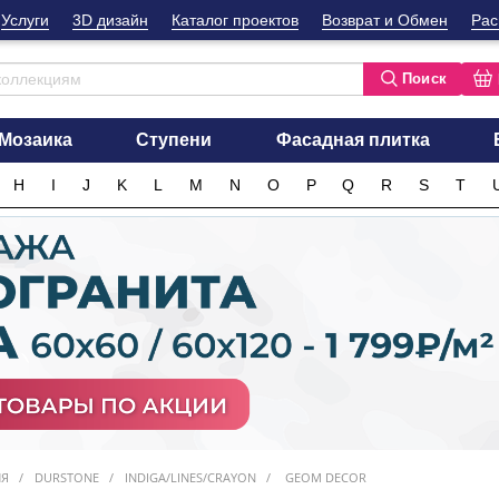
Услуги
3D дизайн
Каталог проектов
Возврат и Обмен
Рас
Поиск
Мозаика
Ступени
Фасадная плитка
H
I
J
K
L
M
N
O
P
Q
R
S
T
ИЯ
DURSTONE
INDIGA/LINES/CRAYON
GEOM DECOR