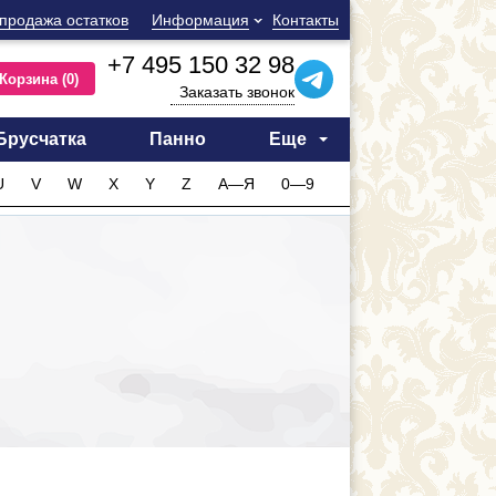
продажа остатков
Информация
Контакты
+7 495 150 32 98
Корзина
(0)
Заказать звонок
Брусчатка
Панно
Еще
U
V
W
X
Y
Z
А—Я
0—9