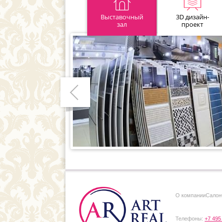
Выставочный
3D дизайн-
зал
проект
Предыдущий
О компании
Cалон
Телефоны:
+7 495