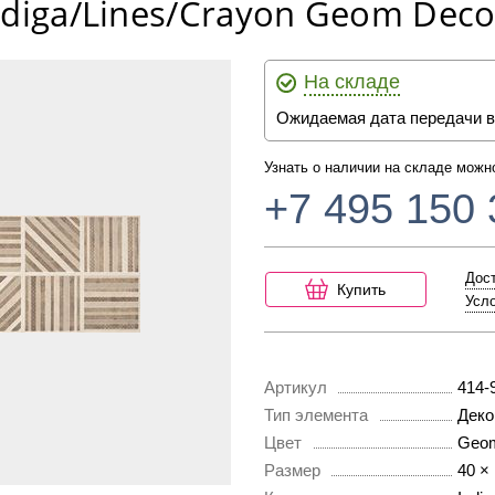
ndiga/Lines/Crayon Geom Deco
На складе
Ожидаемая дата передачи в
Узнать о наличии на складе можн
+7 495 150 
Дост
Купить
Усло
Артикул
414-
Тип элемента
Деко
Цвет
Geo
Размер
40 ×