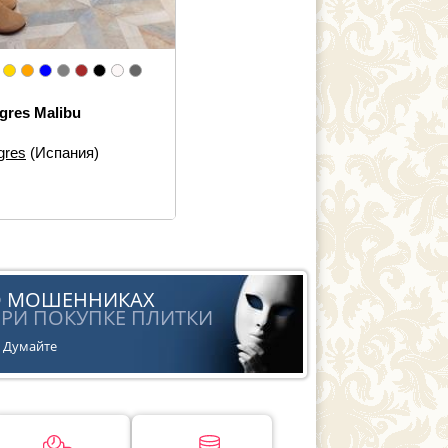
gres Malibu
gres
(Испания)
еры:
60×60
 элементов:
Напольная
ка
йн:
Под дерево
ь:
Винтаж, Ретро
О МОШЕННИКАХ
РИ ПОКУПКЕ ПЛИТКИ
Думайте