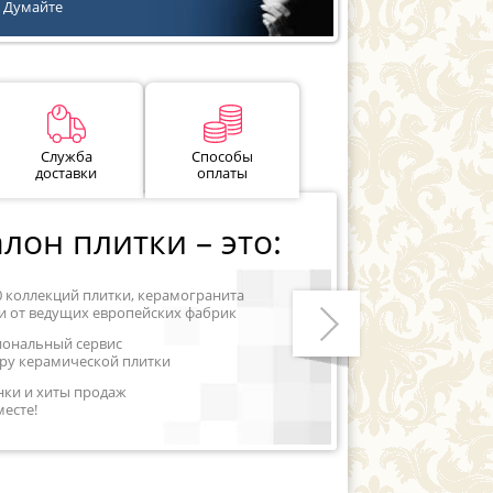
Думайте
Служба
Способы
доставки
оплаты
лон плитки – это:
0 коллекций плитки, керамогранита
и от ведущих европейских фабрик
иональный сервис
ру керамической плитки
Следующий
нки и хиты продаж
месте!