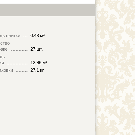
дь плитки
0.48 м²
ство
овке
27 шт.
дь
ки
12.96 м²
аковки
27.1 кг