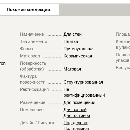
Похожие коллекции
Назначение
Для стен
Площа
Тип элемента
Плитка
Количе
в упак
Форма
Прямоугольная
Площа
Материал
Керамическая
упаков
yon
Поверхность
Вес уп
(обработка)
Матовая
Фактура
поверхности
Структурированная
Ректификация
Не
ректифицированный
Размещение
Для помещений
Помещение
Для ванной
,
Для гостиной
Дизайн / Рисунок
Под дерево
,
Под ламинат