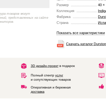
Размер
40 ×
Коллекция
Indi
тура товаров могут
Фабрика
Durs
ений, представленных на сайте
ониторов.
Страна
Испа
Показать все характеристики
Скачать каталог Durston
3D дизайн-проект
в подарок
Полный спектр
услуг
и сопутствующих товаров
Оперативная и бережная
доставка