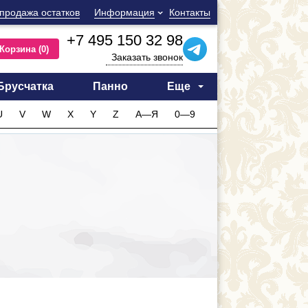
продажа остатков
Информация
Контакты
+7 495 150 32 98
Корзина
(0)
Заказать звонок
Брусчатка
Панно
Еще
U
V
W
X
Y
Z
А—Я
0—9