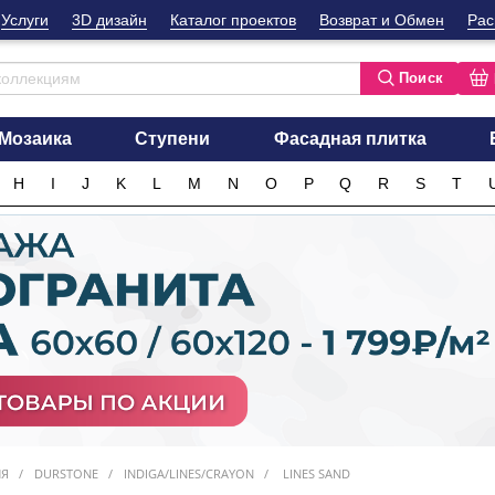
Услуги
3D дизайн
Каталог проектов
Возврат и Обмен
Рас
Поиск
Мозаика
Ступени
Фасадная плитка
H
I
J
K
L
M
N
O
P
Q
R
S
T
ИЯ
DURSTONE
INDIGA/LINES/CRAYON
LINES SAND