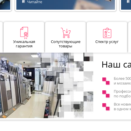
Читайте
Уникальная
Сопутствующие
Спектр услуг
гарантия
товары
Наш са
Более 50
и мозаик
Професс
по подбо
Все нови
в одном 