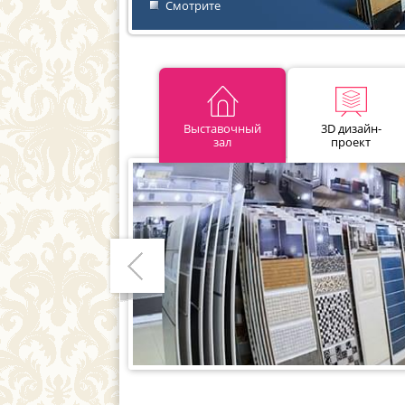
Смотрите
Выставочный
3D дизайн-
зал
проект
Предыдущий