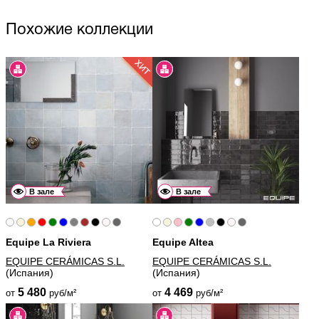
Похожие коллекции
В зале
В зале
Equipe La Riviera
Equipe Altea
EQUIPE CERÁMICAS S.L.
EQUIPE CERÁMICAS S.L.
(Испания)
(Испания)
5 480
4 469
от
руб/м²
от
руб/м²