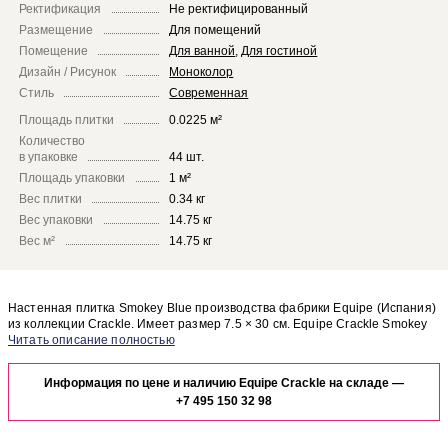
Ректификация
Не ректифицированный
Размещение
Для помещений
Помещение
Для ванной
,
Для гостиной
Дизайн / Рисунок
Моноколор
Стиль
Современная
Площадь плитки
0.0225 м²
Количество
в упаковке
44 шт.
Площадь упаковки
1 м²
Вес плитки
0.34 кг
Вес упаковки
14.75 кг
Вес м²
14.75 кг
Настенная плитка Smokey Blue производства фабрики Equipe (Испания)
из коллекции Crackle. Имеет размер 7.5 × 30 см. Equipe Crackle Smokey
Blue отлично сочетается с другими элементами коллекции Crackle.
Чтобы представить, как настенная плитка Smokey Blue будет выглядеть
в отделке Вашего помещения, закажите бесплатный дизайн-проект с
Информация по цене и наличию Equipe Crackle на складе —
использованием элементов коллекции Equipe Crackle.
+7 495 150 32 98