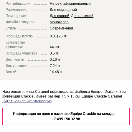
Ректификация
Не ректифицированный
Размещение
Для помещений
Помещение
Для ванной
,
Для гостиной
Дизайн / Рисунок
Моноколор
Стиль
Современная
Площадь плитки
0.01125 м²
Количество
в упаковке
44 шт.
Площадь упаковки
0.5 м²
Вес плитки
0.16 кг
Вес упаковки
7.24 кг
Вес м²
14.48 кг
Настенная плитка Caramel производства фабрики Equipe (Испания) из
коллекции Crackle. Имеет размер 7.5 × 15 см. Equipe Crackle Caramel
отлично сочетается с другими элементами коллекции Crackle.
Чтобы представить, как настенная плитка Caramel будет выглядеть в
отделке Вашего помещения, закажите бесплатный дизайн-проект с
Информация по цене и наличию Equipe Crackle на складе —
использованием элементов коллекции Equipe Crackle.
+7 495 150 32 98