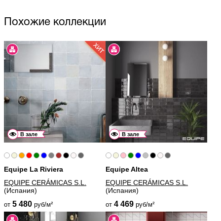
Похожие коллекции
В зале
В зале
Equipe La Riviera
Equipe Altea
EQUIPE CERÁMICAS S.L.
EQUIPE CERÁMICAS S.L.
(Испания)
(Испания)
5 480
4 469
от
руб/м²
от
руб/м²