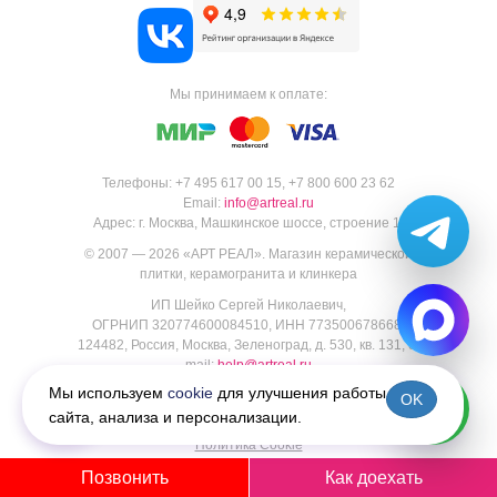
Мы принимаем к оплате:
Телефоны:
+7 495 617 00 15
,
+7 800 600 23 62
Email:
info@artreal.ru
Адрес:
г. Москва, Машкинское шоссе, строение 1.
© 2007 — 2026 «
АРТ РЕАЛ
».
Магазин керамической
плитки, керамогранита и клинкера
ИП Шейко Сергей Николаевич,
ОГРНИП 320774600084510, ИНН 773500678668,
124482, Россия, Москва, Зеленоград, д. 530, кв. 131, e-
mail:
help@artreal.ru
Пользовательское соглашение
Мы используем
cookie
для улучшения работы
OK
Политика конфиденциальности
сайта, анализа и персонализации.
Согласие на обработку персональных данных
Политика Cookie
Позвонить
Как доехать