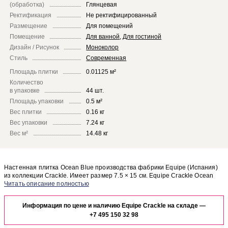
(обработка)
Глянцевая
Ректификация
Не ректифицированный
Размещение
Для помещений
Помещение
Для ванной
,
Для гостиной
Дизайн / Рисунок
Моноколор
Стиль
Современная
Площадь плитки
0.01125 м²
Количество
в упаковке
44 шт.
Площадь упаковки
0.5 м²
Вес плитки
0.16 кг
Вес упаковки
7.24 кг
Вес м²
14.48 кг
Настенная плитка Ocean Blue производства фабрики Equipe (Испания)
из коллекции Crackle. Имеет размер 7.5 × 15 см. Equipe Crackle Ocean
Blue отлично сочетается с другими элементами коллекции Crackle.
Чтобы представить, как настенная плитка Ocean Blue будет выглядеть в
отделке Вашего помещения, закажите бесплатный дизайн-проект с
Информация по цене и наличию Equipe Crackle на складе —
использованием элементов коллекции Equipe Crackle.
+7 495 150 32 98