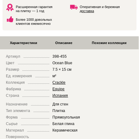
Расширенная гарантия
Оперативная и бережная
на плитку — 1 год
доставка
Более 1000 довольных
клиентов ежемесячно
Характеристики
Описание
Похожие коллекции
Артикул
398-455
Цвет
Ocean Blue
Размер
7.5 × 15 см
Ед. измерения
м²
Коллекция
Crackle
Фабрика
Equipe
Страна
Испания
Назначение
Для стен
Тип элемента
Плитка
Форма
Прямоугольная
Сырье
Белая глина
Материал
Керамическая
Поверхность