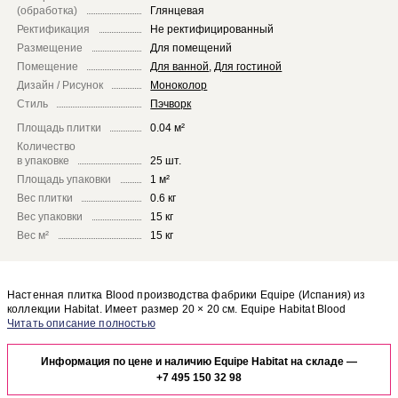
(обработка)
Глянцевая
Ректификация
Не ректифицированный
Размещение
Для помещений
Помещение
Для ванной
,
Для гостиной
Дизайн / Рисунок
Моноколор
Стиль
Пэчворк
Площадь плитки
0.04 м²
Количество
в упаковке
25 шт.
Площадь упаковки
1 м²
Вес плитки
0.6 кг
Вес упаковки
15 кг
Вес м²
15 кг
Настенная плитка Blood производства фабрики Equipe (Испания) из
коллекции Habitat. Имеет размер 20 × 20 см. Equipe Habitat Blood
отлично сочетается с другими элементами коллекции Habitat.
Чтобы представить, как настенная плитка Blood будет выглядеть в
отделке Вашего помещения, закажите бесплатный дизайн-проект с
Информация по цене и наличию Equipe Habitat на складе —
использованием элементов коллекции Equipe Habitat.
+7 495 150 32 98