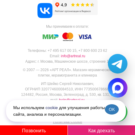
Мы принимаем к оплате:
Телефоны:
+7 495 617 00 15
,
+7 800 600 23 62
Email:
info@artreal.ru
Адрес:
г. Москва, Машкинское шоссе, строение 1.
© 2007 — 2026 «
АРТ РЕАЛ
».
Магазин керамической
плитки, керамогранита и клинкера
ИП Шейко Сергей Николаевич,
ОГРНИП 320774600084510, ИНН 773500678668,
124482, Россия, Москва, Зеленоград, д. 530, кв. 131, e-
mail:
help@artreal.ru
Пользовательское соглашение
Мы используем
cookie
для улучшения работы
OK
Политика конфиденциальности
сайта, анализа и персонализации.
Согласие на обработку персональных данных
Политика Cookie
Позвонить
Как доехать