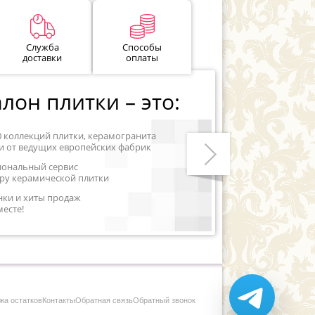
Служба
Способы
доставки
оплаты
лон плитки – это:
0 коллекций плитки, керамогранита
и от ведущих европейских фабрик
иональный сервис
ру керамической плитки
Следующий
нки и хиты продаж
месте!
жа остатков
Контакты
Обратная связь
Обратный звонок