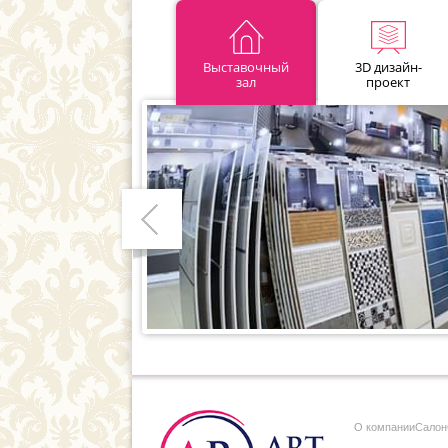
Выставочный
3D дизайн-
зал
проект
Предыдущий
О компании
Cалон