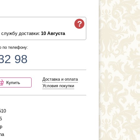
?
 службу доставки:
10 Августа
о по телефону:
32 98
Доставка и оплата
Купить
Условия покупки
510
5
р
na