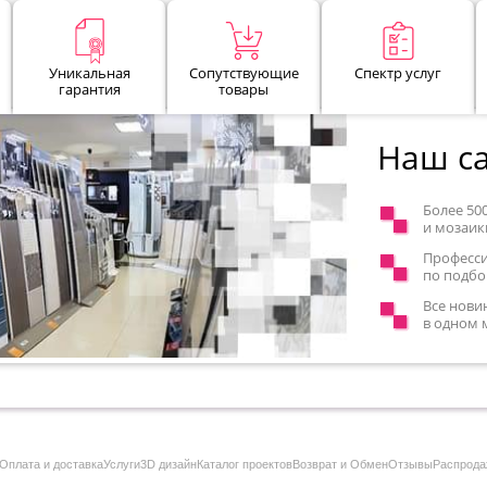
Уникальная
Сопутствующие
Спектр услуг
гарантия
товары
Наш са
Более 50
и мозаик
Професс
по подбо
Все нови
в одном 
Оплата и доставка
Услуги
3D дизайн
Каталог проектов
Возврат и Обмен
Отзывы
Распрода