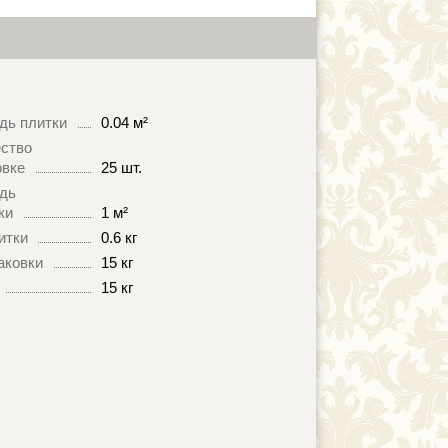
дь плитки
0.04 м²
ство
овке
25 шт.
дь
ки
1 м²
итки
0.6 кг
аковки
15 кг
15 кг