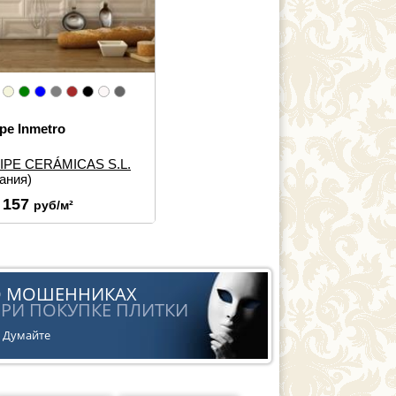
pe Inmetro
IPE CERÁMICAS S.L.
еры:
7.5×15
ания)
 элементов:
Настенная
 157
руб/м²
ка
йн:
Под кирпич, Моноколор
О МОШЕННИКАХ
РИ ПОКУПКЕ ПЛИТКИ
Думайте