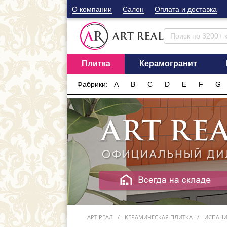
О компании
Cалон
Оплата и доставка
Плитка
Керамогранит
Фабрики:
A
B
C
D
E
F
G
АРТ РЕАЛ
КЕРАМИЧЕСКАЯ ПЛИТКА
ИСПАН