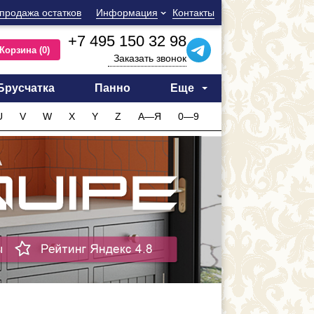
продажа остатков
Информация
Контакты
+7 495 150 32 98
Корзина
(0)
Заказать звонок
Брусчатка
Панно
Еще
U
V
W
X
Y
Z
А—Я
0—9