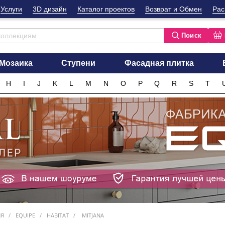
Услуги
3D дизайн
Каталог проектов
Возврат и Обмен
Рас
Поиск
Мозаика
Ступени
Фасадная плитка
H
I
J
K
L
M
N
O
P
Q
R
S
T
ИЯ
EQUIPE
HABITAT
MITJANA