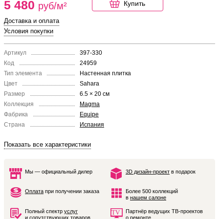
5 480
Купить
руб/м²
Доставка и оплата
Условия покупки
Артикул
397-330
Код
24959
Тип элемента
Настенная плитка
Цвет
Sahara
Размер
6.5 × 20 см
Коллекция
Magma
Фабрика
Equipe
Страна
Испания
Показать все характеристики
Мы — официальный дилер
3D дизайн-проект
в подарок
Оплата
при получении заказа
Более 500 коллекций
в
нашем салоне
Полный спектр
услуг
Партнёр ведущих ТВ-проектов
и сопутствующих товаров
о ремонте