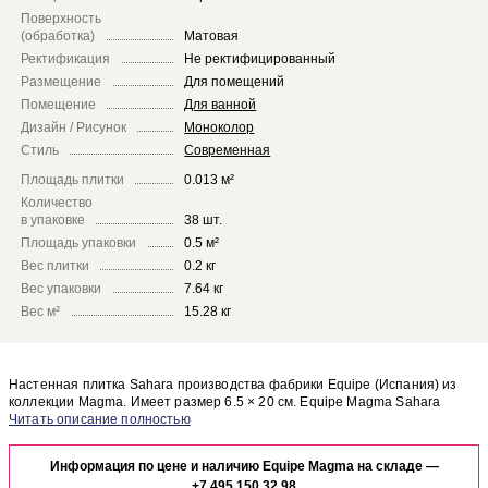
Поверхность
(обработка)
Матовая
Ректификация
Не ректифицированный
Размещение
Для помещений
Помещение
Для ванной
Дизайн / Рисунок
Моноколор
Стиль
Современная
Площадь плитки
0.013 м²
Количество
в упаковке
38 шт.
Площадь упаковки
0.5 м²
Вес плитки
0.2 кг
Вес упаковки
7.64 кг
Вес м²
15.28 кг
Настенная плитка Sahara производства фабрики Equipe (Испания) из
коллекции Magma. Имеет размер 6.5 × 20 см. Equipe Magma Sahara
отлично сочетается с другими элементами коллекции Magma.
Чтобы представить, как настенная плитка Sahara будет выглядеть в
отделке Вашего помещения, закажите бесплатный дизайн-проект с
Информация по цене и наличию Equipe Magma на складе —
использованием элементов коллекции Equipe Magma.
+7 495 150 32 98