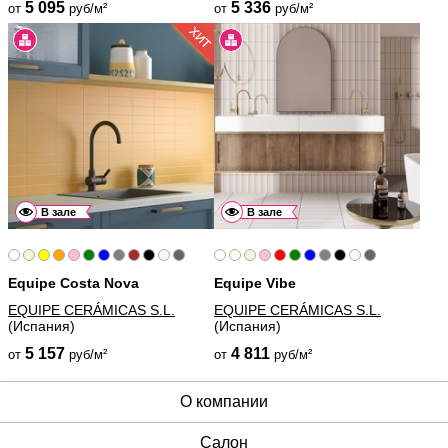
5 095
5 336
от
руб/м²
от
руб/м²
В зале
В зале
Equipe Costa Nova
Equipe Vibe
EQUIPE CERÁMICAS S.L.
EQUIPE CERÁMICAS S.L.
(Испания)
(Испания)
5 157
4 811
от
руб/м²
от
руб/м²
О компании
Cалон