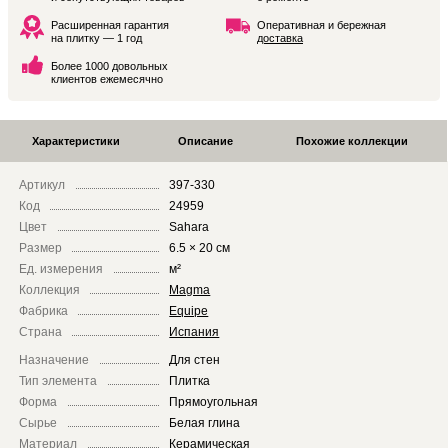
Расширенная гарантия
Оперативная и бережная
на плитку — 1 год
доставка
Более 1000 довольных
клиентов ежемесячно
Характеристики
Описание
Похожие коллекции
Артикул
397-330
Код
24959
Цвет
Sahara
Размер
6.5 × 20 см
Ед. измерения
м²
Коллекция
Magma
Фабрика
Equipe
Страна
Испания
Назначение
Для стен
Тип элемента
Плитка
Форма
Прямоугольная
Сырье
Белая глина
Материал
Керамическая