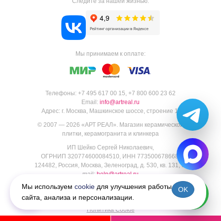
Следите за нашей жизнью:
Мы принимаем к оплате:
Телефоны:
+7 495 617 00 15
,
+7 800 600 23 62
Email:
info@artreal.ru
Адрес:
г. Москва, Машкинское шоссе, строение 1.
© 2007 — 2026 «
АРТ РЕАЛ
».
Магазин керамической
плитки, керамогранита и клинкера
ИП Шейко Сергей Николаевич,
ОГРНИП 320774600084510, ИНН 773500678668,
124482, Россия, Москва, Зеленоград, д. 530, кв. 131, e-
mail:
help@artreal.ru
Пользовательское соглашение
Мы используем
cookie
для улучшения работы
OK
Политика конфиденциальности
сайта, анализа и персонализации.
Согласие на обработку персональных данных
Политика Cookie