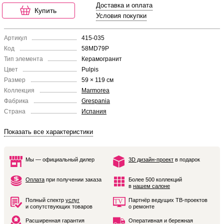
Доставка и оплата
Купить
Условия покупки
Артикул
415-035
Код
58MD79P
Тип элемента
Керамогранит
Цвет
Pulpis
Размер
59 × 119 см
Коллекция
Marmorea
Фабрика
Grespania
Страна
Испания
Показать все характеристики
Мы — официальный дилер
3D дизайн-проект
в подарок
Оплата
при получении заказа
Более 500 коллекций
в
нашем салоне
Полный спектр
услуг
Партнёр ведущих ТВ-проектов
и сопутствующих товаров
о ремонте
Расширенная гарантия
Оперативная и бережная