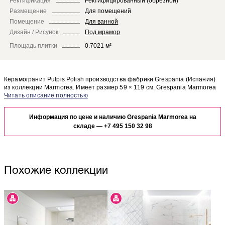
Ректификация
Ректифицированный (обрезной)
Размещение
Для помещений
Помещение
Для ванной
Дизайн / Рисунок
Под мрамор
Площадь плитки
0.7021 м²
Керамогранит Pulpis Polish производства фабрики Grespania (Испания)
из коллекции Marmorea. Имеет размер 59 × 119 см. Grespania Marmorea
Pulpis Polish отлично сочетается с другими элементами коллекции
Чтобы представить, как керамогранит Pulpis Polish будет выглядеть в
Marmorea.
отделке Вашего помещения, закажите бесплатный дизайн-проект с
Информация по цене и наличию Grespania Marmorea на
использованием элементов коллекции Grespania Marmorea.
складе —
+7 495 150 32 98
Похожие коллекции