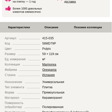
на плитку — 1 год
доставка
Более 1000 довольных
клиентов ежемесячно
Характеристики
Описание
Похожие коллекции
Артикул
415-035
Код
58MD79P
Цвет
Pulpis
Размер
59 × 119 см
Ед. измерения
м²
Коллекция
Marmorea
Фабрика
Grespania
Страна
Испания
Назначение
Универсальная
Тип элемента
Плитка
Форма
Прямоугольная
Материал
Керамогранит
Поверхность
(обработка)
Полированная