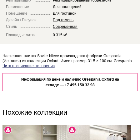
Ректификация
Ректифицированный (обрезной)
Размещение
Для помещений
Помещение
Для гостиной
Дизайн / Рисунок
Под камень
Стиль
Современная
Площадь плитки
0.315 м²
Настенная плитка Savile Nieve производства фабрики Grespania
(Испания) из коллекции Oxford. Имеет размер 31.5 × 100 см. Grespania
Oxford Savile Nieve отлично сочетается с другими элементами коллекции
Чтобы представить, как настенная плитка Savile Nieve будет выглядеть в
Oxford.
отделке Вашего помещения, закажите бесплатный дизайн-проект с
Информация по цене и наличию Grespania Oxford на
использованием элементов коллекции Grespania Oxford.
складе —
+7 495 150 32 98
Похожие коллекции