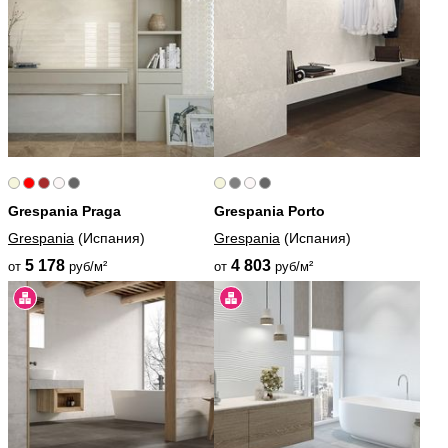
Grespania Praga
Grespania Porto
Grespania
(Испания)
Grespania
(Испания)
5 178
4 803
от
руб/м²
от
руб/м²