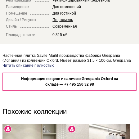
Ректификация
Ректифицированный (обрезной)
Размещение
Для помещений
Помещение
Для гостиной
Дизайн / Рисунок
Под камень
Стиль
Современная
Площадь плитки
0.315 м²
Настенная плитка Savile Marfil производства фабрики Grespania
(Испания) из коллекции Oxford. Имеет размер 31.5 × 100 см. Grespania
Oxford Savile Marfil отлично сочетается с другими элементами коллекции
Чтобы представить, как настенная плитка Savile Marfil будет выглядеть в
Oxford.
отделке Вашего помещения, закажите бесплатный дизайн-проект с
Информация по цене и наличию Grespania Oxford на
использованием элементов коллекции Grespania Oxford.
складе —
+7 495 150 32 98
Похожие коллекции