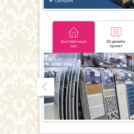
Смотрите
Выставочный
3D дизайн-
зал
проект
Предыдущий