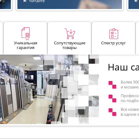
Читайте
Уникальная
Сопутствующие
Спектр услуг
гарантия
товары
Наш са
Более 50
и мозаик
Професс
по подбо
Все нови
в одном 