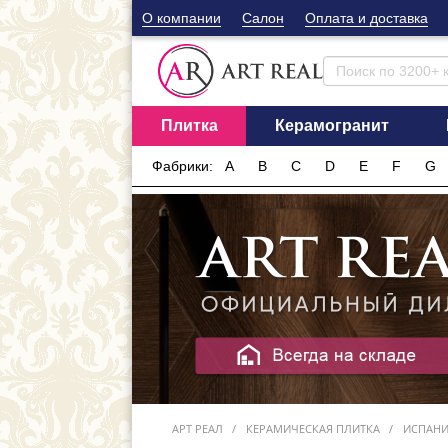
О компании
Cалон
Оплата и доставка
Плитка
Керамогранит
Фабрики:
A
B
C
D
E
F
G
АРТ РЕАЛ
КЕРАМИЧЕСКАЯ ПЛИТКА
ИСПАН