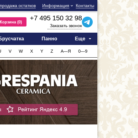
продажа остатков
Информация
Контакты
+7 495 150 32 98
Корзина
(0)
Заказать звонок
Брусчатка
Панно
Еще
U
V
W
X
Y
Z
А—Я
0—9