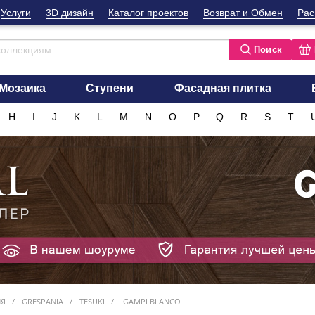
Услуги
3D дизайн
Каталог проектов
Возврат и Обмен
Рас
Поиск
Мозаика
Ступени
Фасадная плитка
H
I
J
K
L
M
N
O
P
Q
R
S
T
ИЯ
GRESPANIA
TESUKI
GAMPI BLANCO