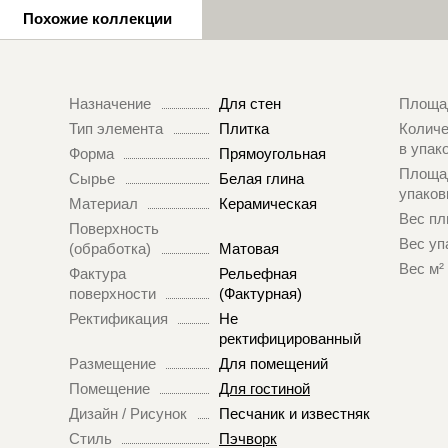
Похожие коллекции
Назначение
Для стен
Площа
Тип элемента
Плитка
Количе
в упак
Форма
Прямоугольная
Площа
Сырье
Белая глина
упаков
Материал
Керамическая
Вес пл
Поверхность
Вес уп
(обработка)
Матовая
Вес м²
Фактура
Рельефная
поверхности
(Фактурная)
Ректификация
Не
ректифицированный
Размещение
Для помещений
Помещение
Для гостиной
Дизайн / Рисунок
Песчаник и известняк
Стиль
Пэчворк