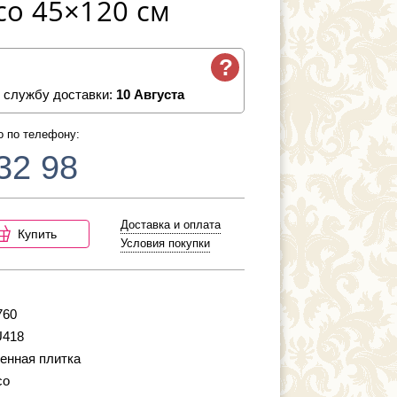
co 45×120 см
?
 службу доставки:
10 Августа
о по телефону:
32 98
Доставка и оплата
Купить
Условия покупки
760
U418
енная плитка
co