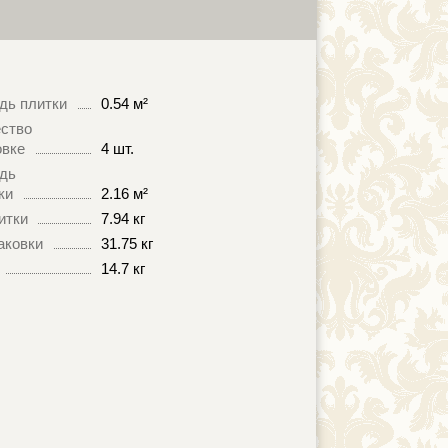
дь плитки
0.54 м²
ство
овке
4 шт.
дь
ки
2.16 м²
итки
7.94 кг
аковки
31.75 кг
14.7 кг