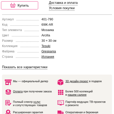
Доставка и оплата
Купить
Условия покупки
Артикул
401-790
Код
69IK-AR
Тип элемента
Мозаика
Цвет
Arcilla
Размер
30 × 30 см
Коллекция
Tesuki
Фабрика
Grespania
Страна
Испания
Показать все характеристики
Мы — официальный дилер
3D дизайн-проект
в подарок
Оплата
при получении заказа
Более 500 коллекций
в
нашем салоне
Полный спектр
услуг
Партнёр ведущих ТВ-проектов
и сопутствующих товаров
о ремонте
Расширенная гарантия
Оперативная и бережная