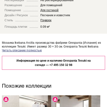
Ректификация
Не ректифицированный
Размещение
Для помещений
Помещение
Для гостиной
Дизайн / Рисунок
Песчаник и известняк
Стиль
Пэчворк
Площадь плитки
0.09 м²
Мозаика Ikebana Arcilla производства фабрики Grespania (Испания) из
коллекции Tesuki. Имеет размер 30 × 30 см. Grespania Tesuki Ikebana
Arcilla отлично сочетается с другими элементами коллекции Tesuki.
Чтобы представить, как мозаика Ikebana Arcilla будет выглядеть в
отделке Вашего помещения, закажите бесплатный дизайн-проект с
Информация по цене и наличию Grespania Tesuki на
использованием элементов коллекции Grespania Tesuki.
складе —
+7 495 150 32 98
Похожие коллекции