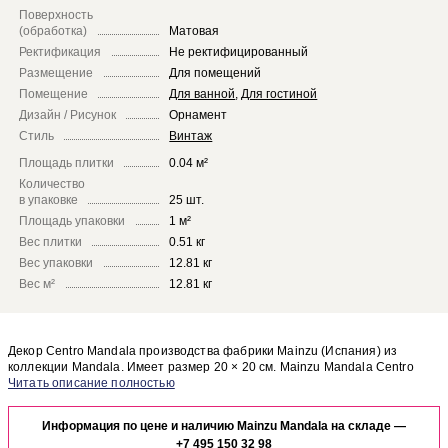
Поверхность
(обработка)
Матовая
Ректификация
Не ректифицированный
Размещение
Для помещений
Помещение
Для ванной
,
Для гостиной
Дизайн / Рисунок
Орнамент
Стиль
Винтаж
Площадь плитки
0.04 м²
Количество
в упаковке
25 шт.
Площадь упаковки
1 м²
Вес плитки
0.51 кг
Вес упаковки
12.81 кг
Вес м²
12.81 кг
Декор Centro Mandala производства фабрики Mainzu (Испания) из
коллекции Mandala. Имеет размер 20 × 20 см. Mainzu Mandala Centro
Mandala отлично сочетается с другими элементами коллекции Mandala.
Чтобы представить, как декор Centro Mandala будет выглядеть в отделке
Вашего помещения, закажите бесплатный дизайн-проект с
Информация по цене и наличию Mainzu Mandala на складе —
использованием элементов коллекции Mainzu Mandala.
+7 495 150 32 98