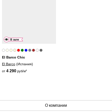
В зале
El Barco Chic
El Barco
(Испания)
4 290
от
руб/м²
О компании