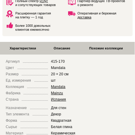
Полный спектр
услуг
Партнёр ведущих ТВ-проектов
и сопутствующих товаров
о ремонте
Расширенная гарантия
Оперативная и бережная
на плитку — 1 год
доставка
Более 1000 довольных
клиентов ежемесячно
Характеристики
Описание
Похожие коллекции
Артикул
415-170
Цвет
Mandala
Размер
20 × 20 см
Ед. измерения
шт
Коллекция
Mandala
Фабрика
Mainzu
Страна
Испания
Назначение
Для стен
Тип элемента
Декор
Форма
Квадратная
Сырье
Белая глина
Материал
Керамическая