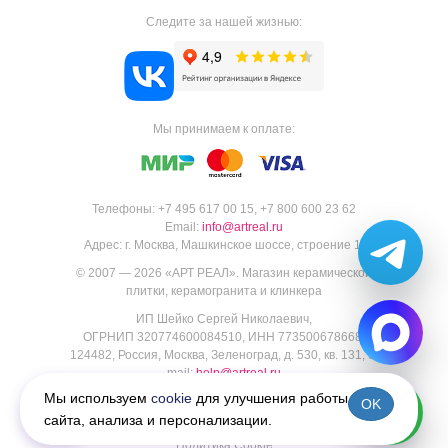
Следите за нашей жизнью:
Мы принимаем к оплате:
Телефоны:
+7 495 617 00 15
,
+7 800 600 23 62
Email:
info@artreal.ru
Адрес:
г. Москва, Машкинское шоссе, строение 1.
© 2007 — 2026 «
АРТ РЕАЛ
».
Магазин керамической
плитки, керамогранита и клинкера
ИП Шейко Сергей Николаевич,
ОГРНИП 320774600084510, ИНН 773500678668,
124482, Россия, Москва, Зеленоград, д. 530, кв. 131, e-
mail:
help@artreal.ru
Пользовательское соглашение
Мы используем
cookie
для улучшения работы
OK
Политика конфиденциальности
сайта, анализа и персонализации.
Согласие на обработку персональных данных
Политика Cookie