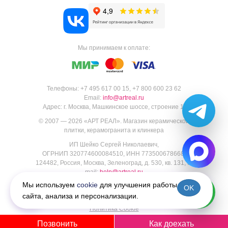
Мы принимаем к оплате:
Телефоны:
+7 495 617 00 15
,
+7 800 600 23 62
Email:
info@artreal.ru
Адрес:
г. Москва, Машкинское шоссе, строение 1.
© 2007 — 2026 «
АРТ РЕАЛ
».
Магазин керамической
плитки, керамогранита и клинкера
ИП Шейко Сергей Николаевич,
ОГРНИП 320774600084510, ИНН 773500678668,
124482, Россия, Москва, Зеленоград, д. 530, кв. 131, e-
mail:
help@artreal.ru
Пользовательское соглашение
Мы используем
cookie
для улучшения работы
OK
Политика конфиденциальности
сайта, анализа и персонализации.
Согласие на обработку персональных данных
Политика Cookie
Позвонить
Как доехать