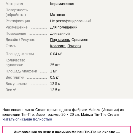
Материал
Керамическая
Поверхность
(обработка)
Матовая
Ректификация
Не ректифицированный
Размещение
Для помещений
Помещение
Для ванной
Дизайн / Рисунок
Под камень
,
Орнамент
Стиль
Классика
,
Пэчворк
Площадь плитки
0.04 м²
Количество
в упаковке
25 шт.
Площадь упаковки
1 м²
Вес плитки
0.5 кг
Вес упаковки
12.5 кг
Вес м²
12.5 кг
Настенная плитка Cream производства фабрики Mainzu (Испания) из
коллекции Tin-Tile. Имеет размер 20 × 20 см. Mainzu Tin-Tile Cream
отлично сочетается с другими элементами коллекции Tin-Tile.
Чтобы представить, как настенная плитка Cream будет выглядеть в
отделке Вашего помещения, закажите бесплатный дизайн-проект с
Информация по цене и наличию Mainzu Tin-Tile на складе —
использованием элементов коллекции Mainzu Tin-Tile.