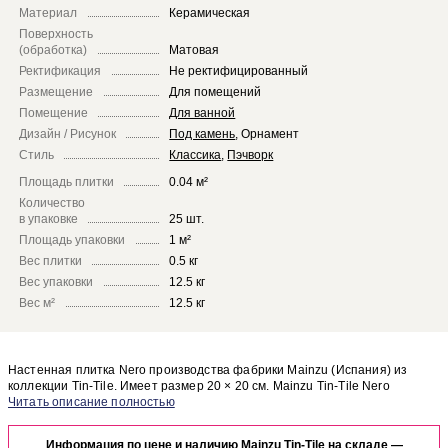
Материал
Керамическая
Поверхность
(обработка)
Матовая
Ректификация
Не ректифицированный
Размещение
Для помещений
Помещение
Для ванной
Дизайн / Рисунок
Под камень
,
Орнамент
Стиль
Классика
,
Пэчворк
Площадь плитки
0.04 м²
Количество
в упаковке
25 шт.
Площадь упаковки
1 м²
Вес плитки
0.5 кг
Вес упаковки
12.5 кг
Вес м²
12.5 кг
Настенная плитка Nero производства фабрики Mainzu (Испания) из
коллекции Tin-Tile. Имеет размер 20 × 20 см. Mainzu Tin-Tile Nero
отлично сочетается с другими элементами коллекции Tin-Tile.
Чтобы представить, как настенная плитка Nero будет выглядеть в
отделке Вашего помещения, закажите бесплатный дизайн-проект с
Информация по цене и наличию Mainzu Tin-Tile на складе —
использованием элементов коллекции Mainzu Tin-Tile.