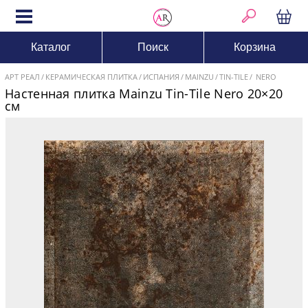
Каталог
Поиск
Корзина
АРТ РЕАЛ
КЕРАМИЧЕСКАЯ ПЛИТКА
ИСПАНИЯ
MAINZU
TIN-TILE
NERO
Настенная плитка Mainzu Tin-Tile Nero 20×20
см