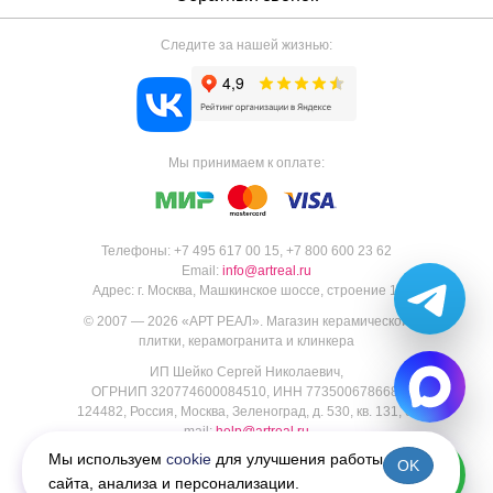
Следите за нашей жизнью:
Мы принимаем к оплате:
Телефоны:
+7 495 617 00 15
,
+7 800 600 23 62
Email:
info@artreal.ru
Адрес:
г. Москва, Машкинское шоссе, строение 1.
© 2007 — 2026 «
АРТ РЕАЛ
».
Магазин керамической
плитки, керамогранита и клинкера
ИП Шейко Сергей Николаевич,
ОГРНИП 320774600084510, ИНН 773500678668,
124482, Россия, Москва, Зеленоград, д. 530, кв. 131, e-
mail:
help@artreal.ru
Пользовательское соглашение
Мы используем
cookie
для улучшения работы
OK
Политика конфиденциальности
сайта, анализа и персонализации.
Согласие на обработку персональных данных