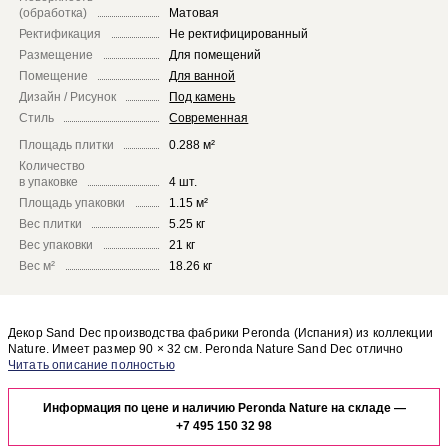
(обработка)
Матовая
Ректификация
Не ректифицированный
Размещение
Для помещений
Помещение
Для ванной
Дизайн / Рисунок
Под камень
Стиль
Современная
Площадь плитки
0.288 м²
Количество
в упаковке
4 шт.
Площадь упаковки
1.15 м²
Вес плитки
5.25 кг
Вес упаковки
21 кг
Вес м²
18.26 кг
Декор Sand Dec производства фабрики Peronda (Испания) из коллекции
Nature. Имеет размер 90 × 32 см. Peronda Nature Sand Dec отлично
сочетается с другими элементами коллекции Nature.
Чтобы представить, как декор Sand Dec будет выглядеть в отделке
Вашего помещения, закажите бесплатный дизайн-проект с
Информация по цене и наличию Peronda Nature на складе —
использованием элементов коллекции Peronda Nature.
+7 495 150 32 98