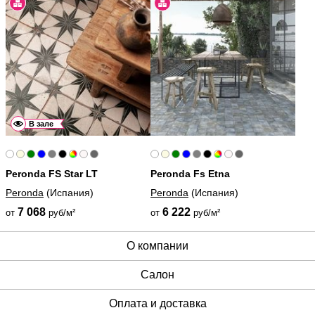
В зале
Peronda FS Star LT
Peronda Fs Etna
Peronda
(Испания)
Peronda
(Испания)
7 068
6 222
от
руб/м²
от
руб/м²
О компании
Cалон
Оплата и доставка