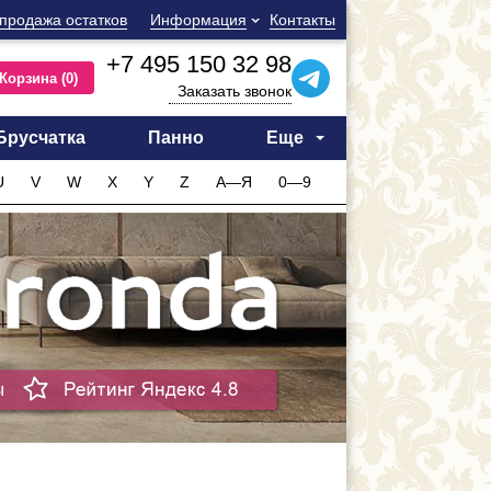
продажа остатков
Информация
Контакты
+7 495 150 32 98
Корзина
(0)
Заказать звонок
Брусчатка
Панно
Еще
U
V
W
X
Y
Z
А—Я
0—9