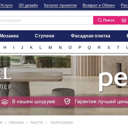
Услуги
3D дизайн
Каталог проектов
Возврат и Обмен
Рас
Поиск
Мозаика
Ступени
Фасадная плитка
H
I
J
K
L
M
N
O
P
Q
R
S
T
ИЯ
PERONDA
PALETTE
TAUPE/32X90/R