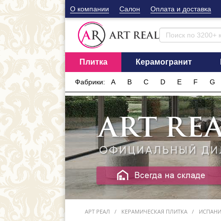
О компании
Cалон
Оплата и доставка
Плитка
Керамогранит
Фабрики:
A
B
C
D
E
F
G
АРТ РЕАЛ
КЕРАМИЧЕСКАЯ ПЛИТКА
ИСПАН