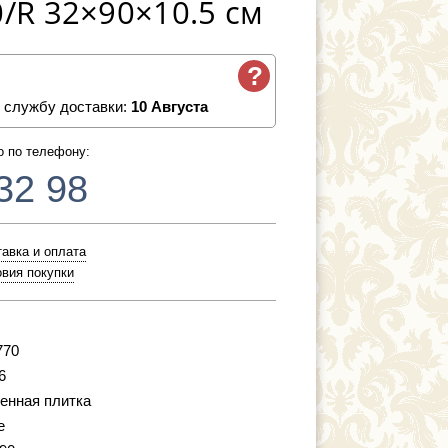
/R 32×90×10.5 см
?
 службу доставки:
10 Августа
о по телефону:
32 98
авка и оплата
вия покупки
770
6
енная плитка
e