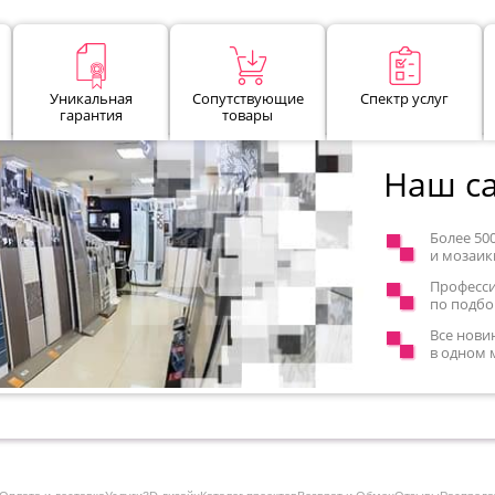
Уникальная
Сопутствующие
Спектр услуг
гарантия
товары
Наш са
Более 50
и мозаик
Професс
по подбо
Все нови
в одном 