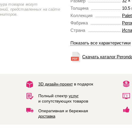
Размер
32 ×
тура товаров могут
Толщина
10.5
ений, представленных на сайте
ониторов.
Коллекция
Palet
Фабрика
Pero
Страна
Испа
Показать все характеристики
Скачать каталог Peronda
3D дизайн-проект
в подарок
Полный спектр
услуг
и сопутствующих товаров
Оперативная и бережная
доставка