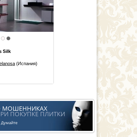
s Silk
elanosa
(Испания)
 элементов:
Декор,
енная плитка
йн:
Цветы, Моноколор,
ткань
О МОШЕННИКАХ
РИ ПОКУПКЕ ПЛИТКИ
Думайте