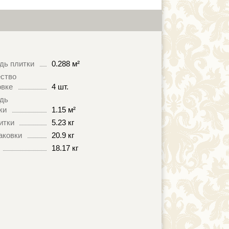
дь плитки
0.288 м²
ство
овке
4 шт.
дь
ки
1.15 м²
итки
5.23 кг
аковки
20.9 кг
18.17 кг