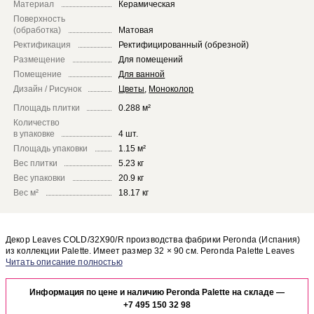
Материал
Керамическая
Поверхность
(обработка)
Матовая
Ректификация
Ректифицированный (обрезной)
Размещение
Для помещений
Помещение
Для ванной
Дизайн / Рисунок
Цветы
,
Моноколор
Площадь плитки
0.288 м²
Количество
в упаковке
4 шт.
Площадь упаковки
1.15 м²
Вес плитки
5.23 кг
Вес упаковки
20.9 кг
Вес м²
18.17 кг
Декор Leaves COLD/32X90/R производства фабрики Peronda (Испания)
из коллекции Palette. Имеет размер 32 × 90 см. Peronda Palette Leaves
COLD/32X90/R отлично сочетается с другими элементами коллекции
Чтобы представить, как декор Leaves COLD/32X90/R будет выглядеть в
Palette.
отделке Вашего помещения, закажите бесплатный дизайн-проект с
Информация по цене и наличию Peronda Palette на складе —
использованием элементов коллекции Peronda Palette.
+7 495 150 32 98