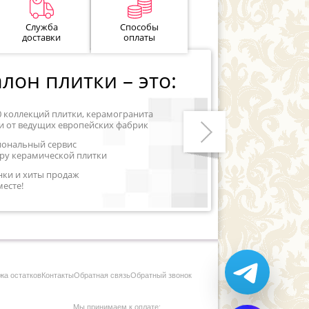
Служба
Способы
доставки
оплаты
лон плитки – это:
0 коллекций плитки, керамогранита
и от ведущих европейских фабрик
иональный сервис
ру керамической плитки
Следующий
нки и хиты продаж
месте!
жа остатков
Контакты
Обратная связь
Обратный звонок
Мы принимаем к оплате: