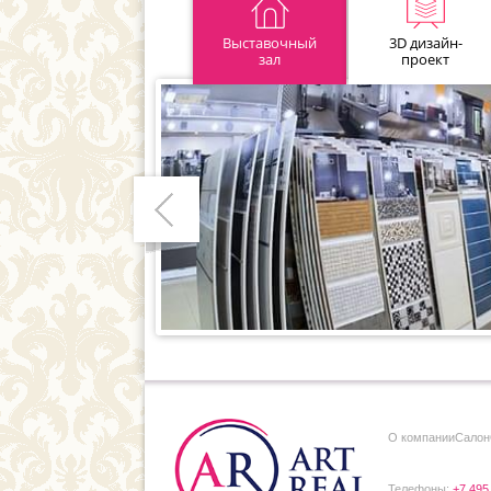
Выставочный
3D дизайн-
зал
проект
Предыдущий
О компании
Cалон
Телефоны:
+7 495