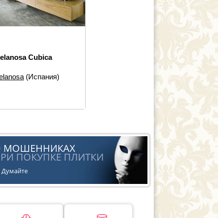
elanosa Cubica
elanosa
(Испания)
еры:
33.3×100
 элементов:
Настенная
ка
йн:
Моноколор
ь:
Современная
О МОШЕННИКАХ
РИ ПОКУПКЕ ПЛИТКИ
Думайте