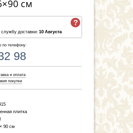
6×90 см
?
 службу доставки:
10 Августа
о по телефону:
32 98
авка и оплата
вия покупки
415
енная плитка
l
 × 90 см