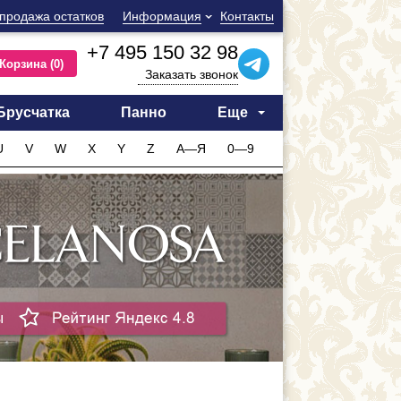
продажа остатков
Информация
Контакты
+7 495 150 32 98
Корзина
(0)
Заказать звонок
Брусчатка
Панно
Еще
U
V
W
X
Y
Z
А—Я
0—9