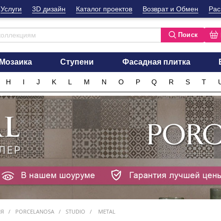
Услуги
3D дизайн
Каталог проектов
Возврат и Обмен
Рас
Поиск
Мозаика
Ступени
Фасадная плитка
H
I
J
K
L
M
N
O
P
Q
R
S
T
ИЯ
PORCELANOSA
STUDIO
METAL