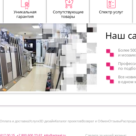
Уникальная
Сопутствующие
Спектр услуг
гарантия
товары
Наш са
Более 50
и мозаик
Професс
по подбо
Все нови
в одном 
Оплата и доставка
Услуги
3D дизайн
Каталог проектов
Возврат и Обмен
Отзывы
Распрода
 617 00 15
,
+7 800 600 23 62
,
info@artreal.ru
Следите за нашей жизнью: