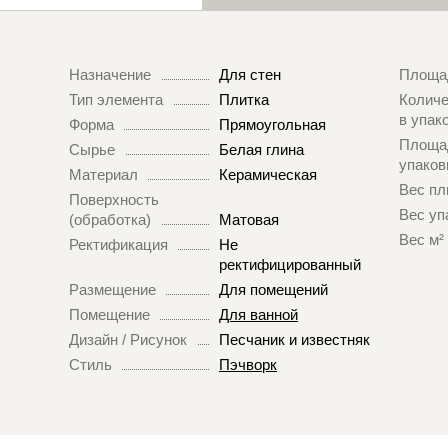
Назначение
Для стен
Площа
Тип элемента
Плитка
Количе
в упак
Форма
Прямоугольная
Площа
Сырье
Белая глина
упаков
Материал
Керамическая
Вес пл
Поверхность
Вес уп
(обработка)
Матовая
Вес м²
Ректификация
Не
ректифицированный
Размещение
Для помещений
Помещение
Для ванной
Дизайн / Рисунок
Песчаник и известняк
Стиль
Пэчворк