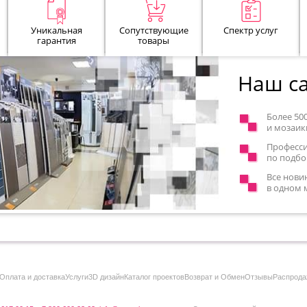
Уникальная
Сопутствующие
Спектр услуг
гарантия
товары
Наш са
Более 50
и мозаик
Професс
по подбо
Все нови
в одном 
Оплата и доставка
Услуги
3D дизайн
Каталог проектов
Возврат и Обмен
Отзывы
Распрода