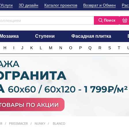
Услуги
3D дизайн
Каталог проектов
Возврат и Обмен
Рас
Поиск
Мозаика
Ступени
Фасадная плитка
H
I
J
K
L
M
N
O
P
Q
R
S
T
ИЯ
PRISSMACER
NUNKY
BLANCO