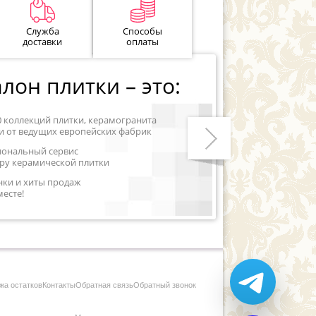
Служба
Способы
доставки
оплаты
лон плитки – это:
0 коллекций плитки, керамогранита
и от ведущих европейских фабрик
иональный сервис
ру керамической плитки
Следующий
нки и хиты продаж
месте!
жа остатков
Контакты
Обратная связь
Обратный звонок