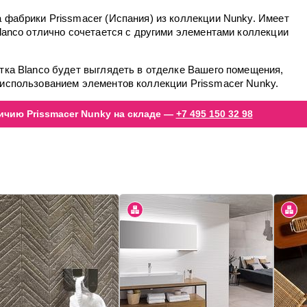
 фабрики Prissmacer (Испания) из коллекции Nunky. Имеет
Blanco отлично сочетается с другими элементами коллекции
тка Blanco будет выглядеть в отделке Вашего помещения,
 использованием элементов коллекции Prissmacer Nunky.
ичию Prissmacer Nunky на складе —
+7 495 150 32 98