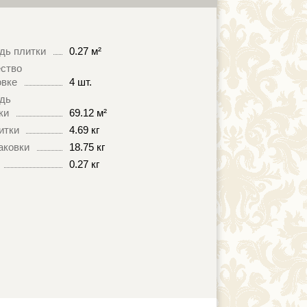
дь плитки
0.27 м²
ство
овке
4 шт.
дь
ки
69.12 м²
итки
4.69 кг
аковки
18.75 кг
0.27 кг