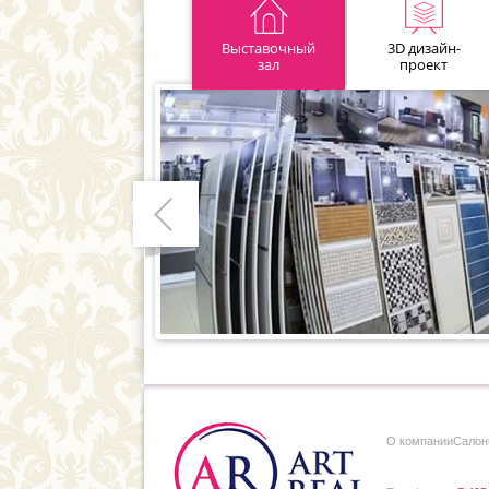
Выставочный
3D дизайн-
зал
проект
Предыдущий
О компании
Cалон