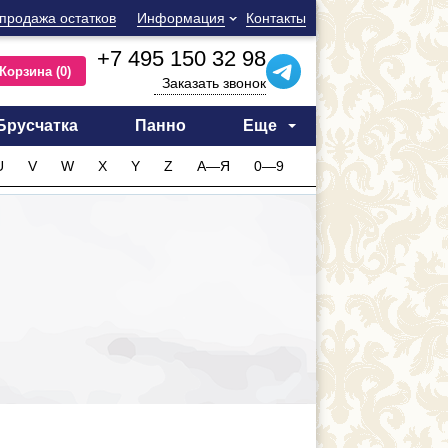
продажа остатков
Информация
Контакты
+7 495 150 32 98
Корзина
(0)
Заказать звонок
Брусчатка
Панно
Еще
U
V
W
X
Y
Z
А—Я
0—9