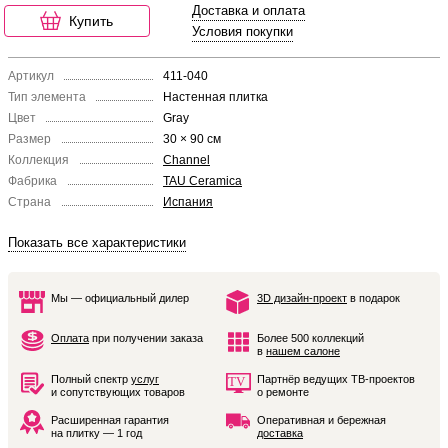
Доставка и оплата
Купить
Условия покупки
Артикул
411-040
Тип элемента
Настенная плитка
Цвет
Gray
Размер
30 × 90 см
Коллекция
Channel
Фабрика
TAU Ceramica
Страна
Испания
Показать все характеристики
Мы — официальный дилер
3D дизайн-проект
в подарок
Оплата
при получении заказа
Более 500 коллекций
в
нашем салоне
Полный спектр
услуг
Партнёр ведущих ТВ-проектов
и сопутствующих товаров
о ремонте
Расширенная гарантия
Оперативная и бережная
на плитку — 1 год
доставка