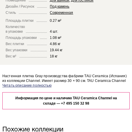
Помещение
Для ванной
,
Для гостиной
Дизайн / Рисунок
Под камень
Стиль
Современная
Площадь плитки
0.27 м²
Количество
в упаковке
4 шт.
Площадь упаковки
1.08 м²
Вес плитки
4.86 кг
Вес упаковки
19.44 кг
Вес м²
18 кг
Настенная плитка Gray производства фабрики TAU Ceramica (Испания)
из коллекции Channel. Имеет размер 30 × 90 см. TAU Сeramica Channel
Gray отлично сочетается с другими элементами коллекции Channel.
Чтобы представить, как настенная плитка Gray будет выглядеть в
отделке Вашего помещения, закажите бесплатный дизайн-проект с
Информация по цене и наличию TAU Сeramica Channel на
использованием элементов коллекции TAU Ceramica Channel.
складе —
+7 495 150 32 98
Похожие коллекции