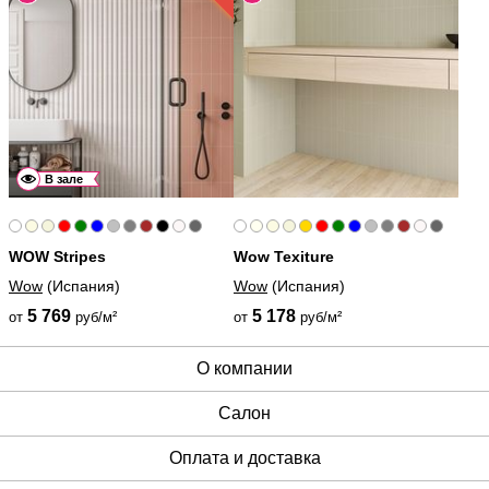
В зале
WOW Stripes
Wow Texiture
Wow
(Испания)
Wow
(Испания)
5 769
5 178
от
руб/м²
от
руб/м²
О компании
Cалон
Оплата и доставка