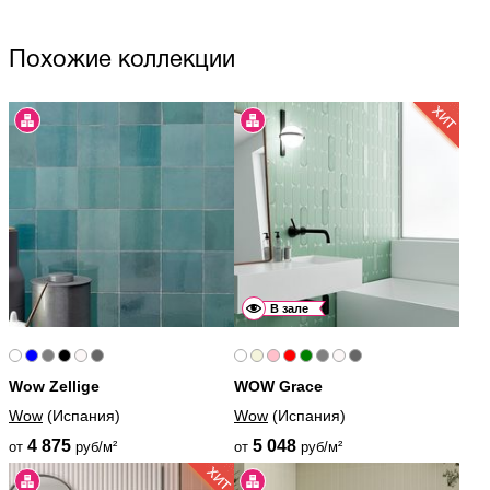
Похожие коллекции
В зале
Wow Zellige
WOW Grace
Wow
(Испания)
Wow
(Испания)
4 875
5 048
от
руб/м²
от
руб/м²