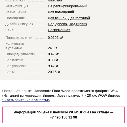
(обработка)
Матовая
Ректификация
Не ректифицированный
Размещение
Для помещений
Помещение
Для ванной
,
Для гостиной
Дизайн / Рисунок
Под дерево
,
Под кирпич
Стиль
Современная
Площадь плитки
0.0196 м²
Количество
в упаковке
24 шт.
Площадь упаковки
0.47 м²
Вес плитки
0.39 кг
Вес упаковки
9.47 кг
Вес м²
20.15 кг
Настенная плитка Handmade Floor Wood производства фабрики Wow
(Испания) из коллекции Briques. Имеет размер 7 × 28 см. WOW Briques
Handmade Floor Wood отлично сочетается с другими элементами
Чтобы представить, как настенная плитка Handmade Floor Wood будет
коллекции Briques.
выглядеть в отделке Вашего помещения, закажите бесплатный дизайн-
Информация по цене и наличию WOW Briques на складе —
проект с использованием элементов коллекции Wow Briques.
+7 495 150 32 98