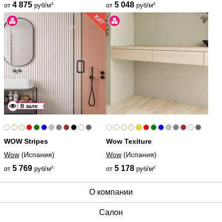
4 875
5 048
от
руб/м²
от
руб/м²
В зале
WOW Stripes
Wow Texiture
Wow
(Испания)
Wow
(Испания)
5 769
5 178
от
руб/м²
от
руб/м²
О компании
Cалон