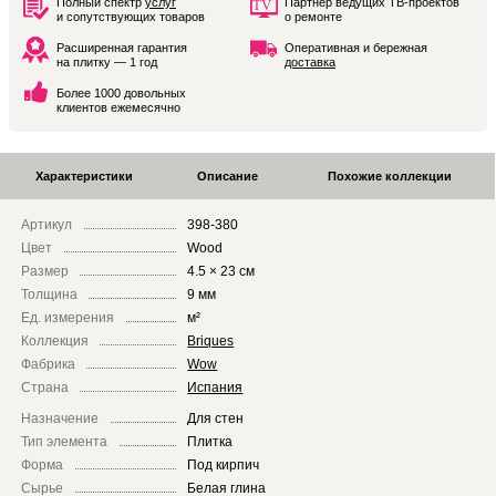
Полный спектр
услуг
Партнёр ведущих ТВ-проектов
и сопутствующих товаров
о ремонте
Расширенная гарантия
Оперативная и бережная
на плитку — 1 год
доставка
Более 1000 довольных
клиентов ежемесячно
Характеристики
Описание
Похожие коллекции
Артикул
398-380
Цвет
Wood
Размер
4.5 × 23 см
Толщина
9 мм
Ед. измерения
м²
Коллекция
Briques
Фабрика
Wow
Страна
Испания
Назначение
Для стен
Тип элемента
Плитка
Форма
Под кирпич
Сырье
Белая глина