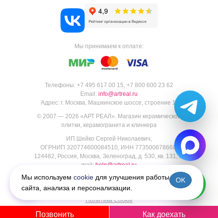
Мы принимаем к оплате:
Телефоны:
+7 495 617 00 15
,
+7 800 600 23 62
Email:
info@artreal.ru
Адрес:
г. Москва, Машкинское шоссе, строение 1.
© 2007 — 2026 «
АРТ РЕАЛ
».
Магазин керамической
плитки, керамогранита и клинкера
ИП Шейко Сергей Николаевич,
ОГРНИП 320774600084510, ИНН 773500678668,
124482, Россия, Москва, Зеленоград, д. 530, кв. 131, e-
mail:
help@artreal.ru
Пользовательское соглашение
Мы используем
cookie
для улучшения работы
OK
Политика конфиденциальности
сайта, анализа и персонализации.
Согласие на обработку персональных данных
Политика Cookie
Позвонить
Как доехать