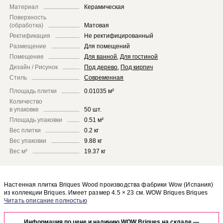
Материал
Керамическая
Поверхность
(обработка)
Матовая
Ректификация
Не ректифицированный
Размещение
Для помещений
Помещение
Для ванной
,
Для гостиной
Дизайн / Рисунок
Под дерево
,
Под кирпич
Стиль
Современная
Площадь плитки
0.01035 м²
Количество
в упаковке
50 шт.
Площадь упаковки
0.51 м²
Вес плитки
0.2 кг
Вес упаковки
9.88 кг
Вес м²
19.37 кг
Настенная плитка Briques Wood производства фабрики Wow (Испания)
из коллекции Briques. Имеет размер 4.5 × 23 см. WOW Briques Briques
Wood отлично сочетается с другими элементами коллекции Briques.
Чтобы представить, как настенная плитка Briques Wood будет выглядеть
в отделке Вашего помещения, закажите бесплатный дизайн-проект с
Информация по цене и наличию WOW Briques на складе —
использованием элементов коллекции Wow Briques.