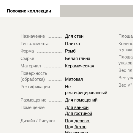
Похожие коллекции
Назначение
Для стен
Площа
Тип элемента
Плитка
Количе
в упак
Форма
Ромб
Площа
Сырье
Белая глина
упаков
Материал
Керамическая
Вес пл
Поверхность
Вес уп
(обработка)
Матовая
Вес м²
Ректификация
Не
ректифицированный
Размещение
Для помещений
Помещение
Для ванной
,
Для гостиной
Дизайн / Рисунок
Под дерево
,
Под бетон
,
Моноколор