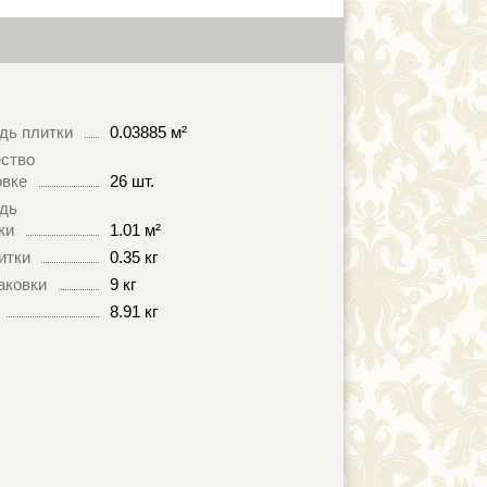
дь плитки
0.03885 м²
ство
овке
26 шт.
дь
ки
1.01 м²
итки
0.35 кг
аковки
9 кг
8.91 кг