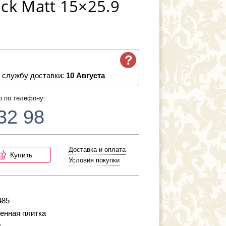
ck Matt 15×25.9
?
 службу доставки:
10 Августа
о по телефону:
32 98
Доставка и оплата
Купить
Условия покупки
485
енная плитка
k