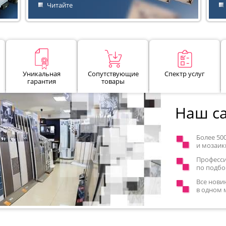
Читайте
Уникальная
Сопутствующие
Спектр услуг
гарантия
товары
Наш са
Более 50
и мозаик
Професс
по подбо
Все нови
в одном 