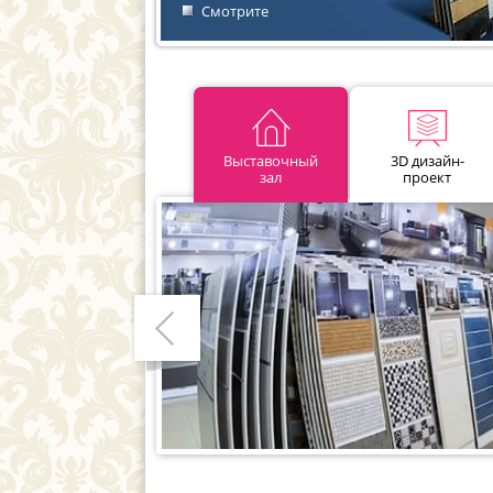
Смотрите
Выставочный
3D дизайн-
зал
проект
Предыдущий