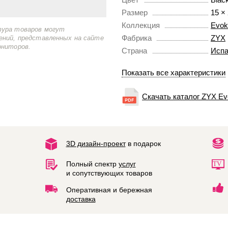
Размер
15 ×
Коллекция
Evok
тура товаров могут
Фабрика
ZYX
ений, представленных на сайте
ониторов.
Страна
Испа
Показать все характеристики
Скачать каталог ZYX Ev
3D дизайн-проект
в подарок
Полный спектр
услуг
и сопутствующих товаров
Оперативная и бережная
доставка