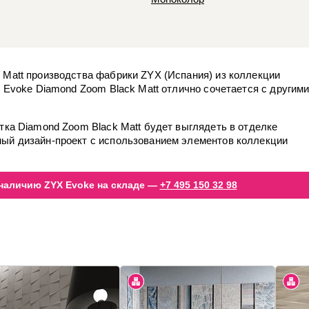
 Matt производства фабрики ZYX (Испания) из коллекции
X Evoke Diamond Zoom Black Matt отлично сочетается с другим
тка Diamond Zoom Black Matt будет выглядеть в отделке
ый дизайн-проект с использованием элементов коллекции
наличию ZYX Evoke на складе —
+7 495 150 32 98