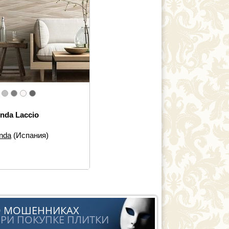
nda Laccio
nda
(Испания)
еры:
32×90
 элементов:
Настенная
ка
йн:
Под дерево, Под бетон
ь:
Современная
О МОШЕННИКАХ
РИ ПОКУПКЕ ПЛИТКИ