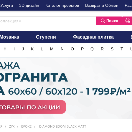
Услуги
3D дизайн
Каталог проектов
Возврат и Обмен
Рас
Поиск
Мозаика
Ступени
Фасадная плитка
H
I
J
K
L
M
N
O
P
Q
R
S
T
ИЯ
ZYX
EVOKE
DIAMOND ZOOM BLACK MATT