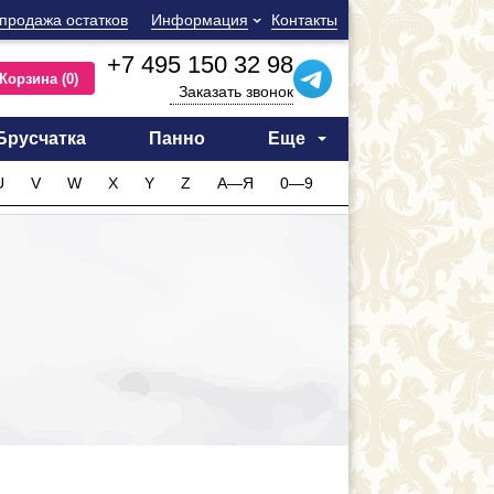
продажа остатков
Информация
Контакты
+7 495 150 32 98
Корзина
(0)
Заказать звонок
Брусчатка
Панно
Еще
U
V
W
X
Y
Z
А—Я
0—9