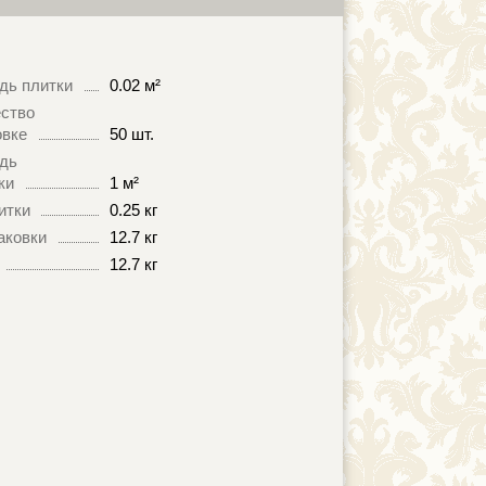
дь плитки
0.02 м²
ство
овке
50 шт.
дь
ки
1 м²
итки
0.25 кг
аковки
12.7 кг
12.7 кг