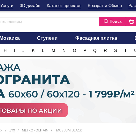
Услуги
3D дизайн
Каталог проектов
Возврат и Обмен
Рас
Поиск
Мозаика
Ступени
Фасадная плитка
H
I
J
K
L
M
N
O
P
Q
R
S
T
ИЯ
ZYX
METROPOLITAIN
MUSEUM BLACK