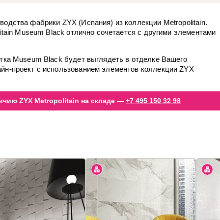
одства фабрики ZYX (Испания) из коллекции Metropolitain.
litain Museum Black отлично сочетается с другими элементами
итка Museum Black будет выглядеть в отделке Вашего
айн-проект с использованием элементов коллекции ZYX
чию ZYX Metropolitain на складе —
+7 495 150 32 98