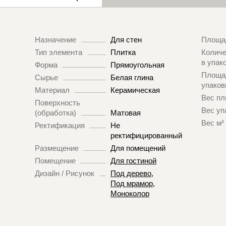
Назначение
Для стен
Площа
Тип элемента
Плитка
Количе
в упак
Форма
Прямоугольная
Площа
Сырье
Белая глина
упаков
Материал
Керамическая
Вес пл
Поверхность
Вес уп
(обработка)
Матовая
Вес м²
Ректификация
Не
ректифицированный
Размещение
Для помещений
Помещение
Для гостиной
Дизайн / Рисунок
Под дерево
,
Под мрамор
,
Моноколор