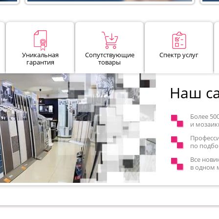
Уникальная
Сопутствующие
Спектр услуг
гарантия
товары
Наш са
Более 50
и мозаик
Професс
по подбо
Все нови
в одном 