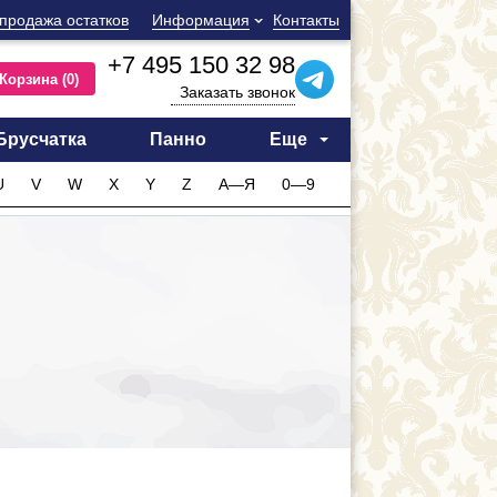
продажа остатков
Информация
Контакты
+7 495 150 32 98
Корзина
(0)
Заказать звонок
Брусчатка
Панно
Еще
U
V
W
X
Y
Z
А—Я
0—9