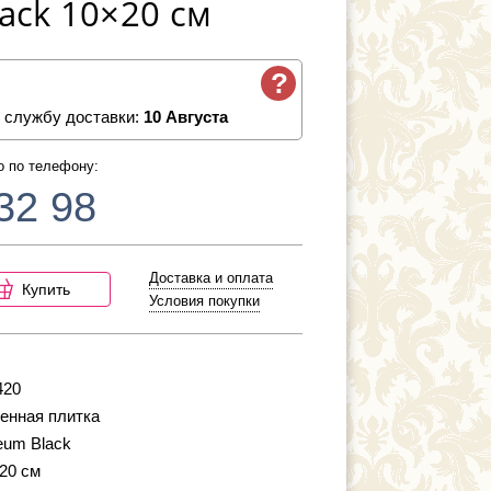
ack 10×20 см
?
 службу доставки:
10 Августа
о по телефону:
32 98
Доставка и оплата
Купить
Условия покупки
420
енная плитка
um Black
 20 см