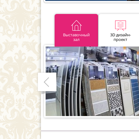
Выставочный
3D дизайн-
зал
проект
Предыдущий