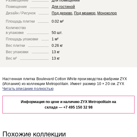
Размещение
Для помещений
Помещение
Для гостиной
Дизайн / Рисунок
Под дерево
,
Под мрамор
,
Моноколор
Площадь плитки
0.02 м²
Количество
в упаковке
50 шт.
Площадь упаковки
1 м²
Вес плитки
0.26 кг
Вес упаковки
13 кг
Вес м²
13 кг
Настенная плитка Boulevard Cotton White производства фабрики ZYX
(Испания) из коллекции Metropolitain. Имеет размер 10 × 20 см. ZYX
Metropolitain Boulevard Cotton White отлично сочетается с другими
Чтобы представить, как настенная плитка Boulevard Cotton White будет
элементами коллекции Metropolitain.
выглядеть в отделке Вашего помещения, закажите бесплатный дизайн-
Информация по цене и наличию ZYX Metropolitain на
проект с использованием элементов коллекции ZYX Metropolitain.
складе —
+7 495 150 32 98
Похожие коллекции