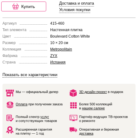
Доставка и оплата
Купить
Условия покупки
Артикул
415-460
Тип элемента
Настенная плитка
Цвет
Boulevard Cotton White
Размер
10 × 20 см
Коллекция
Metropolitain
Фабрика
ZYX
Страна
Испания
Показать все характеристики
Мы — официальный дилер
3D дизайн-проект
в подарок
Оплата
при получении заказа
Более 500 коллекций
в
нашем салоне
Полный спектр
услуг
Партнёр ведущих ТВ-проектов
и сопутствующих товаров
о ремонте
Расширенная гарантия
Оперативная и бережная
на плитку — 1 год
доставка