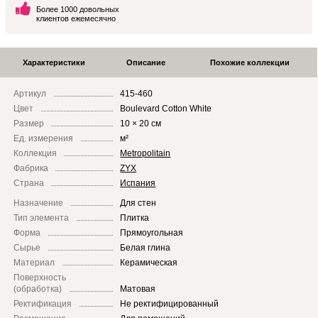
Более 1000 довольных
клиентов ежемесячно
Характеристики
Описание
Похожие коллекции
Артикул
415-460
Цвет
Boulevard Cotton White
Размер
10 × 20 см
Ед. измерения
м²
Коллекция
Metropolitain
Фабрика
ZYX
Страна
Испания
Назначение
Для стен
Тип элемента
Плитка
Форма
Прямоугольная
Сырье
Белая глина
Материал
Керамическая
Поверхность
(обработка)
Матовая
Ректификация
Не ректифицированный